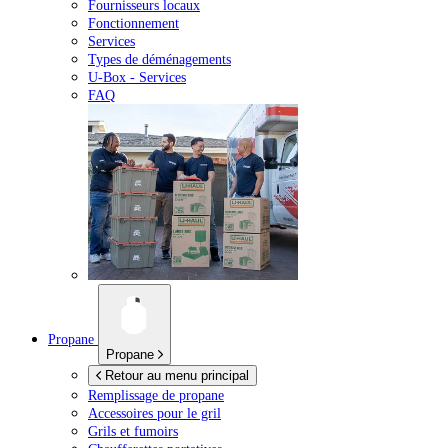
Fournisseurs locaux
Fonctionnement
Services
Types de déménagements
U-Box -
Services
FAQ
Propane
Propane
Retour au menu principal
Remplissage de propane
Accessoires pour le gril
Grils et fumoirs