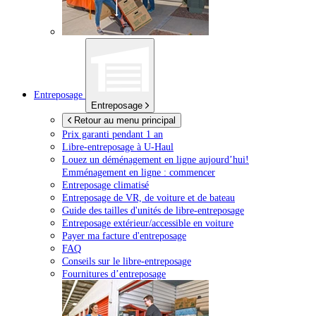
Entreposage
Entreposage
Retour au menu principal
Prix garanti pendant 1 an
Libre-entreposage à
U-Haul
Louez un déménagement en ligne aujourd’hui!
Emménagement en ligne : commencer
Entreposage climatisé
Entreposage de VR, de voiture et de bateau
Guide des tailles d'unités de libre-entreposage
Entreposage extérieur/accessible en voiture
Payer ma facture d'entreposage
FAQ
Conseils sur le libre-entreposage
Fournitures d’entreposage