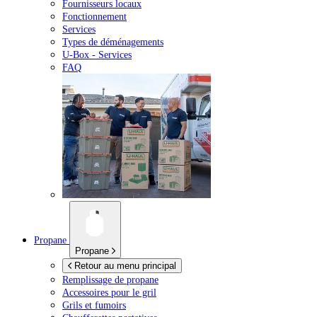
Fournisseurs locaux
Fonctionnement
Services
Types de déménagements
U-Box -
Services
FAQ
Propane
Propane
Retour au menu principal
Remplissage de propane
Accessoires pour le gril
Grils et fumoirs