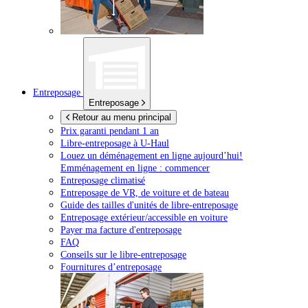
Entreposage
Entreposage
Retour au menu principal
Prix garanti pendant 1 an
Libre-entreposage à
U-Haul
Louez un déménagement en ligne aujourd’hui!
Emménagement en ligne : commencer
Entreposage climatisé
Entreposage de VR, de voiture et de bateau
Guide des tailles d'unités de libre-entreposage
Entreposage extérieur/accessible en voiture
Payer ma facture d'entreposage
FAQ
Conseils sur le libre-entreposage
Fournitures d’entreposage