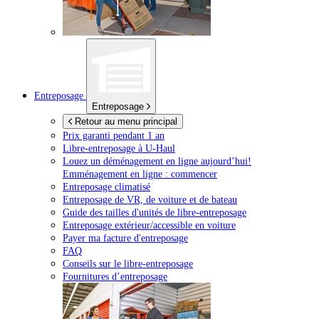
Entreposage
Entreposage
Retour au menu principal
Prix garanti pendant 1 an
Libre-entreposage à
U-Haul
Louez un déménagement en ligne aujourd’hui!
Emménagement en ligne : commencer
Entreposage climatisé
Entreposage de VR, de voiture et de bateau
Guide des tailles d'unités de libre-entreposage
Entreposage extérieur/accessible en voiture
Payer ma facture d'entreposage
FAQ
Conseils sur le libre-entreposage
Fournitures d’entreposage