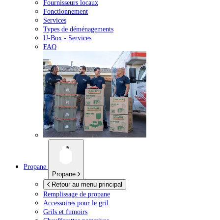
Fournisseurs locaux
Fonctionnement
Services
Types de déménagements
U-Box -
Services
FAQ
Propane
Propane
Retour au menu principal
Remplissage de propane
Accessoires pour le gril
Grils et fumoirs