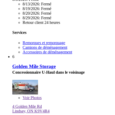
8/13/2026:
Fermé
8/19/2026:
Fermé
8/20/2026:
Fermé
8/29/2026:
Fermé
Retour client 24 heures
Services
Remorques et remorquage
Camions de déménagement
Accessoires de déménagement
6
Golden Mile Storage
Concessionnaire U-Haul dans le voisinage
Voir
Photos
4 Golden Mile Rd
Lindsay, ON K9V4R4