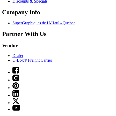
Discounts & Specials
Company Info
SuperGraphiques de
U-Haul
- Québec
Partner With Us
Vendor
Dealer
U-Box® Freight Carrier