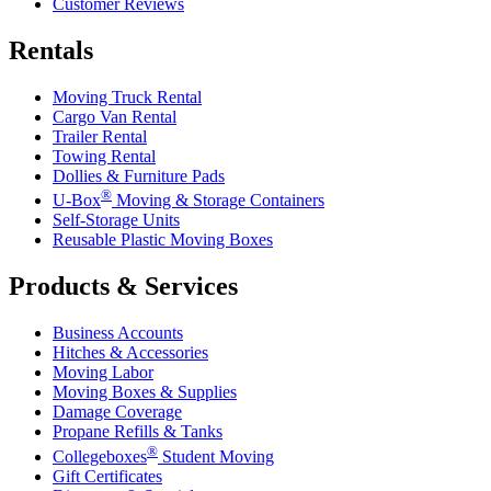
Customer Reviews
Rentals
Moving Truck Rental
Cargo Van Rental
Trailer Rental
Towing Rental
Dollies & Furniture Pads
®
U-Box
Moving & Storage Containers
Self-Storage Units
Reusable Plastic Moving Boxes
Products & Services
Business Accounts
Hitches & Accessories
Moving Labor
Moving Boxes & Supplies
Damage Coverage
Propane Refills & Tanks
®
Collegeboxes
Student Moving
Gift Certificates