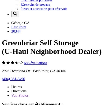
Chaufferettes portatives
Réservoirs de propane
Pièces et accessoires pour réservoir
Géorgie
GA
East Point
30344
Greenbriar Self Storage
(U-Haul Neighborhood Dealer)
686 évaluations
2925 Headland Dr East Point, GA 30344
(404) 361-8490
Heures
Directions
Voir
Photos
Services dans cet établissement :