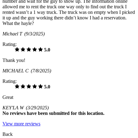
number and wait for the guy to show up. The information online
allowed me to rent the truck one way only to find out the truck I
rented wasn’t a 1 way truck. The truck was on empty when I picked
it up and the guy working there didn’t know I had a reservation.
What the hayle?
Michael T
(9/3/2025)
Rating:
5.0
Thank you!
MICHAEL C
(7/8/2025)
Rating:
5.0
Great
KEY'LA W
(3/29/2025)
No
reviews have been submitted for this location.
View more reviews
Back