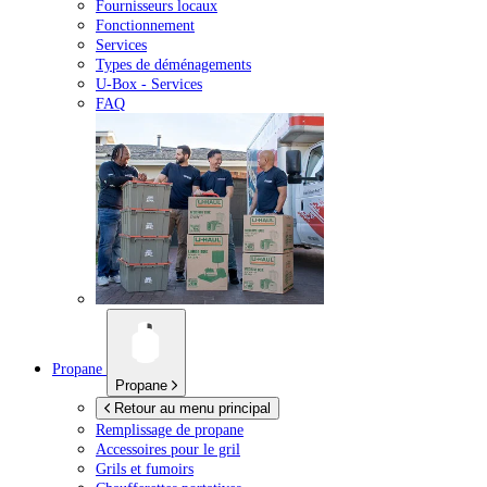
Fournisseurs locaux
Fonctionnement
Services
Types de déménagements
U-Box -
Services
FAQ
Propane
Propane
Retour au menu principal
Remplissage de propane
Accessoires pour le gril
Grils et fumoirs