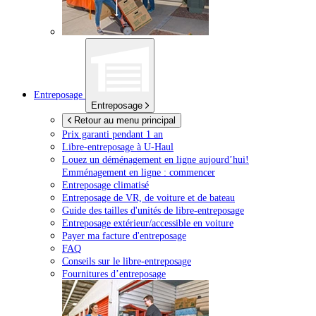
Entreposage
Entreposage
Retour au menu principal
Prix garanti pendant 1 an
Libre-entreposage à
U-Haul
Louez un déménagement en ligne aujourd’hui!
Emménagement en ligne : commencer
Entreposage climatisé
Entreposage de VR, de voiture et de bateau
Guide des tailles d'unités de libre-entreposage
Entreposage extérieur/accessible en voiture
Payer ma facture d'entreposage
FAQ
Conseils sur le libre-entreposage
Fournitures d’entreposage