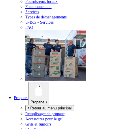
Fournisseurs locaux
Fonctionnement
Services
Types de déménagements
U-Box -
Services
FAQ
Propane
Propane
Retour au menu principal
Remplissage de propane
Accessoires pour le gril
Grils et fumoirs