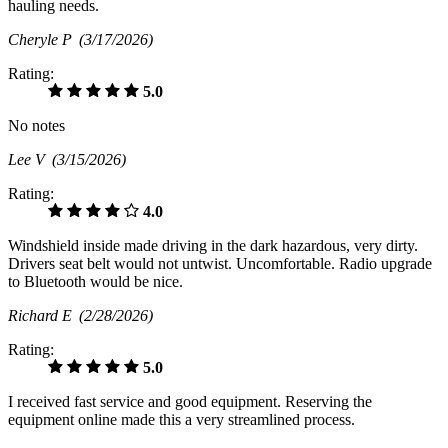
hauling needs.
Cheryle P
(3/17/2026)
Rating:
5.0
No notes
Lee V
(3/15/2026)
Rating:
4.0
Windshield inside made driving in the dark hazardous, very dirty.
Drivers seat belt would not untwist. Uncomfortable. Radio upgrade
to Bluetooth would be nice.
Richard E
(2/28/2026)
Rating:
5.0
I received fast service and good equipment. Reserving the
equipment online made this a very streamlined process.