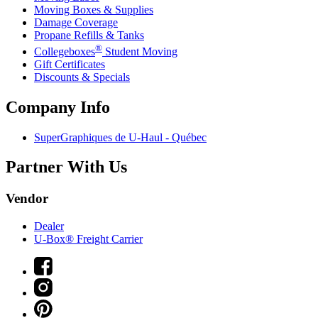
Moving Boxes & Supplies
Damage Coverage
Propane Refills & Tanks
®
Collegeboxes
Student Moving
Gift Certificates
Discounts & Specials
Company Info
SuperGraphiques de
U-Haul
- Québec
Partner With Us
Vendor
Dealer
U-Box® Freight Carrier