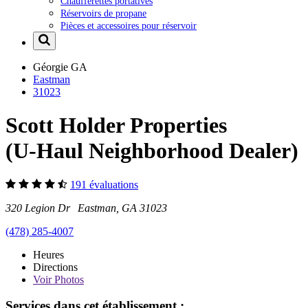
Chaufferettes portatives
Réservoirs de propane
Pièces et accessoires pour réservoir
Géorgie
GA
Eastman
31023
Scott Holder Properties
(U-Haul Neighborhood Dealer)
191 évaluations
320 Legion Dr Eastman, GA 31023
(478) 285-4007
Heures
Directions
Voir
Photos
Services dans cet établissement :