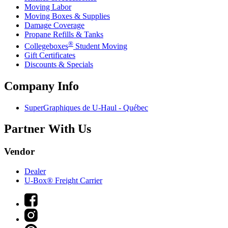
Moving Labor
Moving Boxes & Supplies
Damage Coverage
Propane Refills & Tanks
®
Collegeboxes
Student Moving
Gift Certificates
Discounts & Specials
Company Info
SuperGraphiques de
U-Haul
- Québec
Partner With Us
Vendor
Dealer
U-Box® Freight Carrier