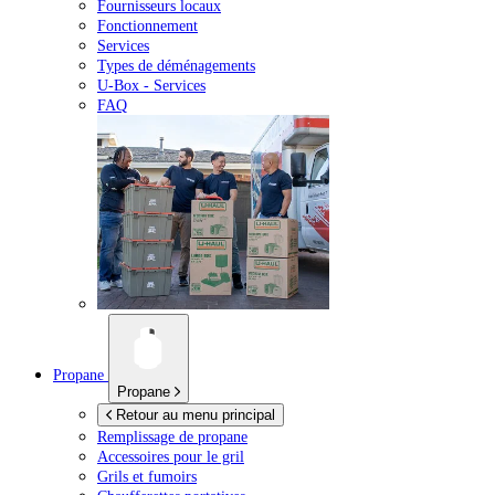
Fournisseurs locaux
Fonctionnement
Services
Types de déménagements
U-Box -
Services
FAQ
Propane
Propane
Retour au menu principal
Remplissage de propane
Accessoires pour le gril
Grils et fumoirs