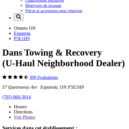
Chaufferettes portatives
Réservoirs de propane
Pièces et accessoires pour réservoir
Ontario
ON
Espanola
P5E1H9
Dans Towing & Recovery
(U-Haul Neighborhood Dealer)
309 évaluations
57 Queensway Ave Espanola, ON P5E1H9
(705) 869-3914
Heures
Directions
Voir
Photos
Services dans cet établissement :