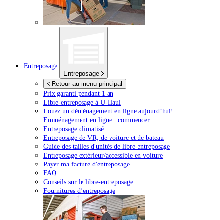
Entreposage
Entreposage
Retour au menu principal
Prix garanti pendant 1 an
Libre-entreposage à
U-Haul
Louez un déménagement en ligne aujourd’hui!
Emménagement en ligne : commencer
Entreposage climatisé
Entreposage de VR, de voiture et de bateau
Guide des tailles d'unités de libre-entreposage
Entreposage extérieur/accessible en voiture
Payer ma facture d'entreposage
FAQ
Conseils sur le libre-entreposage
Fournitures d’entreposage