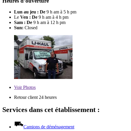
Heures d’ouverture
Lun au jeu : De
9 h am à 5 h pm
Le
Ven : De
9 h am à 4 h pm
Sam : De
9 h am à 12 h pm
Sun:
Closed
Voir
Photos
Retour client 24 heures
Services dans cet établissement :
Camions de déménagement