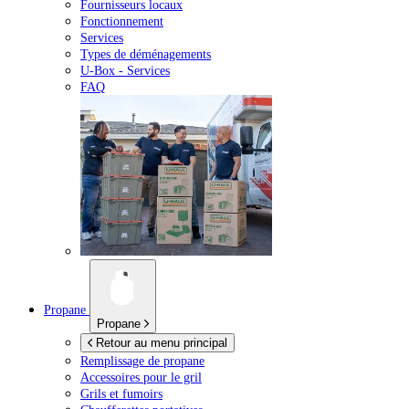
Fournisseurs locaux
Fonctionnement
Services
Types de déménagements
U-Box -
Services
FAQ
Propane
Propane
Retour au menu principal
Remplissage de propane
Accessoires pour le gril
Grils et fumoirs