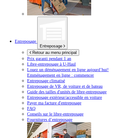
Entreposage
Entreposage
Retour au menu principal
Prix garanti pendant 1 an
Libre-entreposage à
U-Haul
Louez un déménagement en ligne aujourd’hui!
Emménagement en ligne : commencer
Entreposage climatisé
Entreposage de VR, de voiture et de bateau
Guide des tailles d'unités de libre-entreposage
Entreposage extérieur/accessible en voiture
Payer ma facture d'entreposage
FAQ
Conseils sur le libre-entreposage
Fournitures d’entreposage