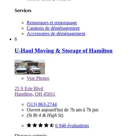
Services
Remorques et remorquage
Camions de déménagement
Accessoires de déménagement
6
U-Haul Moving & Storage of Hamilton
Voir
Photos
25 S Erie Blvd
Hamilton, OH 45011
(513) 863-2744
Ouvert aujourd'hui de 7h am à 7h pm
(St Rt 4 & High St)
6 946 évaluations
Distance estimée