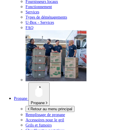
Fournisseurs locaux
Fonctionnement
Services
Types de déménagements
U-Box -
Services
FAQ
Propane
Propane
Retour au menu principal
Remplissage de propane
Accessoires pour le gril
Grils et fumoirs