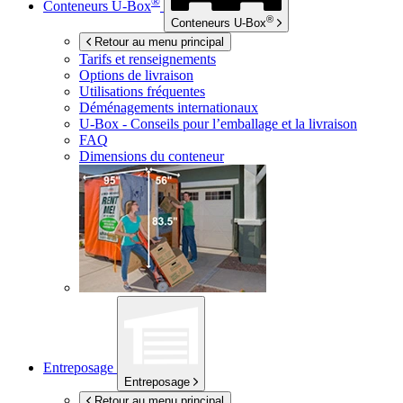
®
Conteneurs
U-Box
®
Conteneurs
U-Box
Retour au menu principal
Tarifs et renseignements
Options de livraison
Utilisations fréquentes
Déménagements internationaux
U-Box -
Conseils pour l’emballage et la livraison
FAQ
Dimensions du conteneur
Entreposage
Entreposage
Retour au menu principal