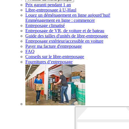
Prix garanti pendant 1 an
Libre-entreposage à
U-Haul
Louez un déménagement en ligne aujourd’hui!
Emménagement en ligne : commencer
Entreposage climatisé
Entreposage de VR, de voiture et de bateau
Guide des tailles d'unités de libre-entreposage
Entreposage extérieur/accessible en voiture
Payer ma facture d'entreposage
FAQ
Conseils sur le libre-entreposage
Fournitures d’entreposage