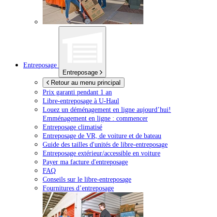
Entreposage
Entreposage
Retour au menu principal
Prix garanti pendant 1 an
Libre-entreposage à
U-Haul
Louez un déménagement en ligne aujourd’hui!
Emménagement en ligne : commencer
Entreposage climatisé
Entreposage de VR, de voiture et de bateau
Guide des tailles d'unités de libre-entreposage
Entreposage extérieur/accessible en voiture
Payer ma facture d'entreposage
FAQ
Conseils sur le libre-entreposage
Fournitures d’entreposage