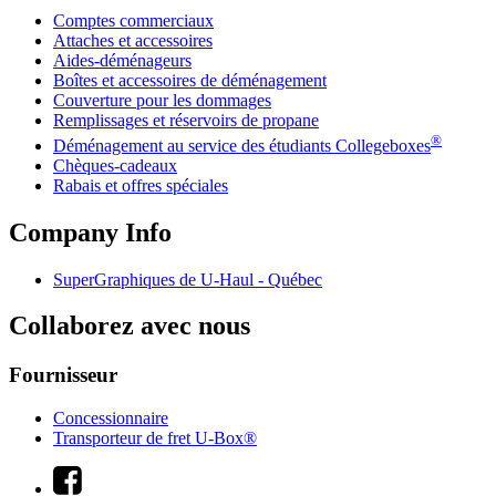
Comptes commerciaux
Attaches et accessoires
Aides-déménageurs
Boîtes et accessoires de déménagement
Couverture pour les dommages
Remplissages et réservoirs de propane
®
Déménagement au service des étudiants Collegeboxes
Chèques-cadeaux
Rabais et offres spéciales
Company Info
SuperGraphiques de
U-Haul
- Québec
Collaborez avec nous
Fournisseur
Concessionnaire
Transporteur de fret U-Box®