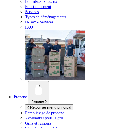
Fournisseurs locaux
Fonctionnement
Services
Types de déménagements
U-Box -
Services
FAQ
Propane
Propane
Retour au menu principal
Remplissage de propane
Accessoires pour le gril
Grils et fumoirs