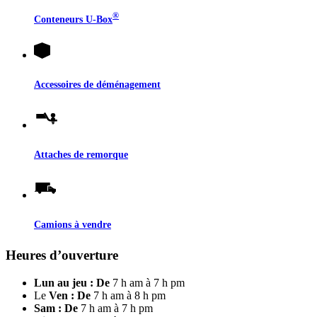
®
Conteneurs
U-Box
Accessoires de déménagement
Attaches de remorque
Camions à vendre
Heures d’ouverture
Lun au jeu : De
7 h am à 7 h pm
Le
Ven : De
7 h am à 8 h pm
Sam : De
7 h am à 7 h pm