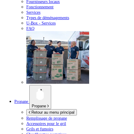
Fournisseurs locaux
Fonctionnement
Services
Types de déménagements
U-Box -
Services
FAQ
Propane
Propane
Retour au menu principal
Remplissage de propane
Accessoires pour le gril
Grils et fumoirs