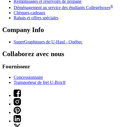
Remplissages et réservoirs de propane
®
Déménagement au service des étudiants Collegeboxes
Chèques-cadeaux
Rabais et offres spéciales
Company Info
SuperGraphiques de
U-Haul
- Québec
Collaborez avec nous
Fournisseur
Concessionnaire
Transporteur de fret U-Box®