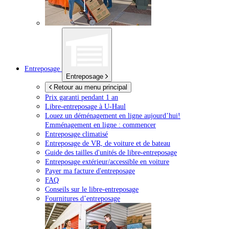
Entreposage
Entreposage
Retour au menu principal
Prix garanti pendant 1 an
Libre-entreposage à
U-Haul
Louez un déménagement en ligne aujourd’hui!
Emménagement en ligne : commencer
Entreposage climatisé
Entreposage de VR, de voiture et de bateau
Guide des tailles d'unités de libre-entreposage
Entreposage extérieur/accessible en voiture
Payer ma facture d'entreposage
FAQ
Conseils sur le libre-entreposage
Fournitures d’entreposage