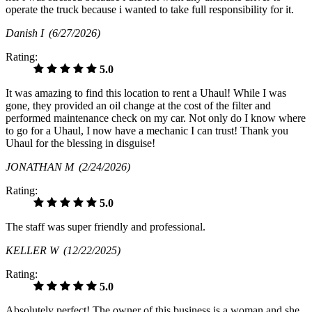
operate the truck because i wanted to take full responsibility for it.
Danish I
(6/27/2026)
Rating:
5.0
It was amazing to find this location to rent a Uhaul! While I was
gone, they provided an oil change at the cost of the filter and
performed maintenance check on my car. Not only do I know where
to go for a Uhaul, I now have a mechanic I can trust! Thank you
Uhaul for the blessing in disguise!
JONATHAN M
(2/24/2026)
Rating:
5.0
The staff was super friendly and professional.
KELLER W
(12/22/2025)
Rating:
5.0
Absolutely perfect! The owner of this business is a woman and she