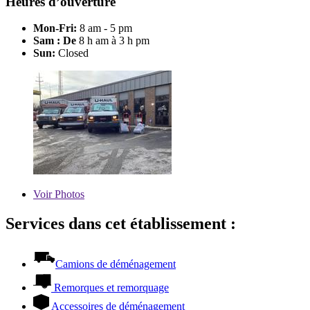
Heures d’ouverture
Mon-Fri:
8 am - 5 pm
Sam : De
8 h am à 3 h pm
Sun:
Closed
Voir
Photos
Services dans cet établissement :
Camions de déménagement
Remorques et remorquage
Accessoires de déménagement