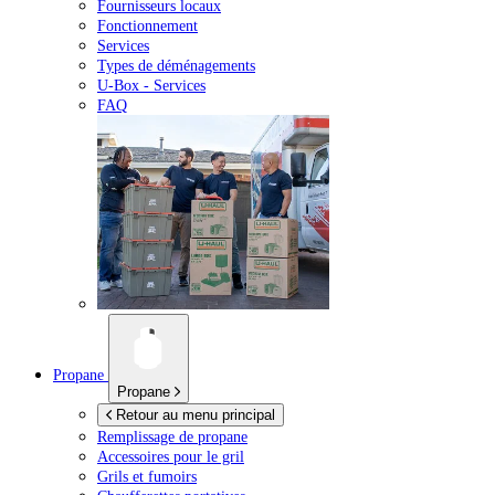
Fournisseurs locaux
Fonctionnement
Services
Types de déménagements
U-Box -
Services
FAQ
Propane
Propane
Retour au menu principal
Remplissage de propane
Accessoires pour le gril
Grils et fumoirs