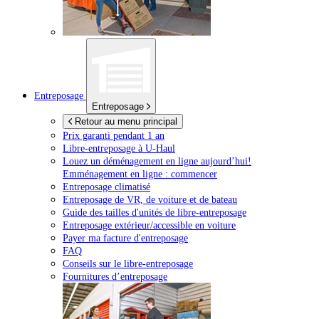
Entreposage
Entreposage
Retour au menu principal
Prix garanti pendant 1 an
Libre-entreposage à
U-Haul
Louez un déménagement en ligne aujourd’hui!
Emménagement en ligne : commencer
Entreposage climatisé
Entreposage de VR, de voiture et de bateau
Guide des tailles d'unités de libre-entreposage
Entreposage extérieur/accessible en voiture
Payer ma facture d'entreposage
FAQ
Conseils sur le libre-entreposage
Fournitures d’entreposage