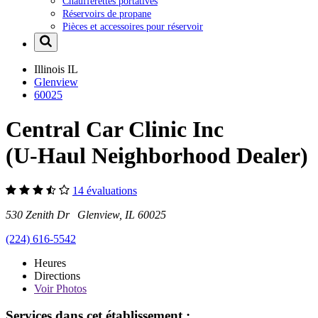
Chaufferettes portatives
Réservoirs de propane
Pièces et accessoires pour réservoir
Illinois
IL
Glenview
60025
Central Car Clinic Inc
(U-Haul Neighborhood Dealer)
14 évaluations
530 Zenith Dr Glenview, IL 60025
(224) 616-5542
Heures
Directions
Voir
Photos
Services dans cet établissement :