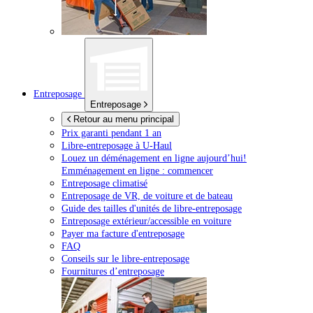
Entreposage
Entreposage
Retour au menu principal
Prix garanti pendant 1 an
Libre-entreposage à
U-Haul
Louez un déménagement en ligne aujourd’hui!
Emménagement en ligne : commencer
Entreposage climatisé
Entreposage de VR, de voiture et de bateau
Guide des tailles d'unités de libre-entreposage
Entreposage extérieur/accessible en voiture
Payer ma facture d'entreposage
FAQ
Conseils sur le libre-entreposage
Fournitures d’entreposage