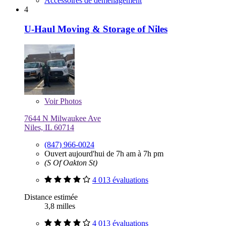
Accessoires de déménagement
4
U-Haul Moving & Storage of Niles
Voir
Photos
7644 N Milwaukee Ave
Niles, IL 60714
(847) 966-0024
Ouvert aujourd'hui de 7h am à 7h pm
(S Of Oakton St)
4 013 évaluations
Distance estimée
3,8 milles
4 013 évaluations