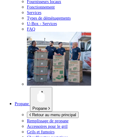
Fournisseurs locaux
Fonctionnement
Services
Types de déménagements
U-Box -
Services
FAQ
Propane
Propane
Retour au menu principal
Remplissage de propane
Accessoires pour le gril
Grils et fumoirs