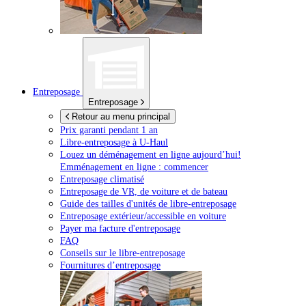
Entreposage
Entreposage
Retour au menu principal
Prix garanti pendant 1 an
Libre-entreposage à
U-Haul
Louez un déménagement en ligne aujourd’hui!
Emménagement en ligne : commencer
Entreposage climatisé
Entreposage de VR, de voiture et de bateau
Guide des tailles d'unités de libre-entreposage
Entreposage extérieur/accessible en voiture
Payer ma facture d'entreposage
FAQ
Conseils sur le libre-entreposage
Fournitures d’entreposage