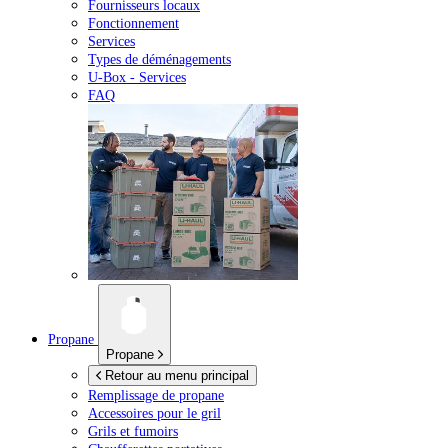
Fournisseurs locaux
Fonctionnement
Services
Types de déménagements
U-Box -
Services
FAQ
Propane
Propane
Retour au menu principal
Remplissage de propane
Accessoires pour le gril
Grils et fumoirs