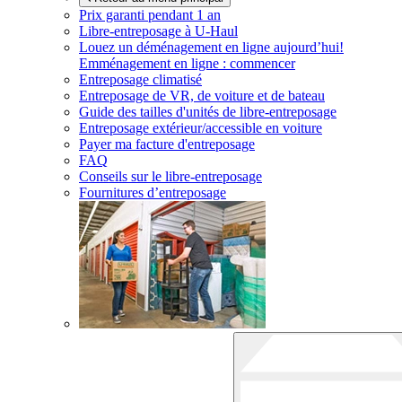
Prix garanti pendant 1 an
Libre-entreposage à
U-Haul
Louez un déménagement en ligne aujourd’hui!
Emménagement en ligne : commencer
Entreposage climatisé
Entreposage de VR, de voiture et de bateau
Guide des tailles d'unités de libre-entreposage
Entreposage extérieur/accessible en voiture
Payer ma facture d'entreposage
FAQ
Conseils sur le libre-entreposage
Fournitures d’entreposage