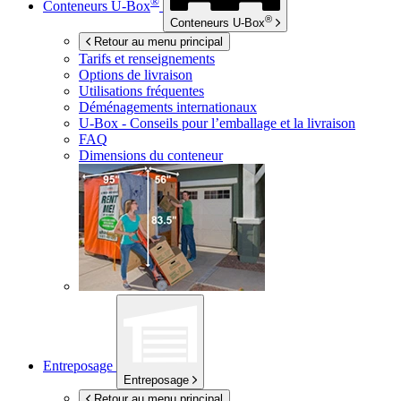
®
Conteneurs
U-Box
®
Conteneurs
U-Box
Retour au menu principal
Tarifs et renseignements
Options de livraison
Utilisations fréquentes
Déménagements internationaux
U-Box -
Conseils pour l’emballage et la livraison
FAQ
Dimensions du conteneur
Entreposage
Entreposage
Retour au menu principal