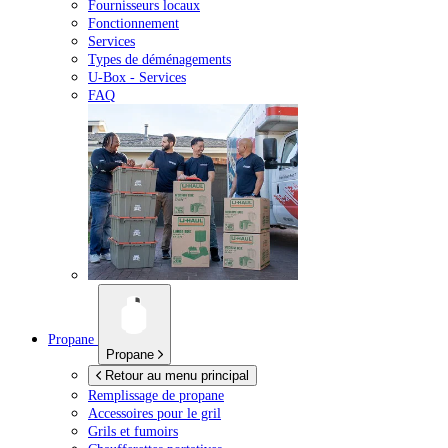
Fournisseurs locaux
Fonctionnement
Services
Types de déménagements
U-Box -
Services
FAQ
Propane
Propane
Retour au menu principal
Remplissage de propane
Accessoires pour le gril
Grils et fumoirs