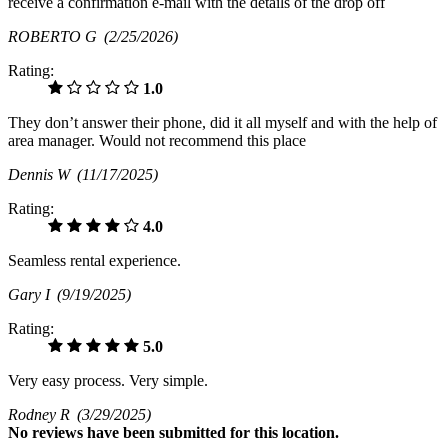
receive a confirmation e-mail with the details of the drop off
ROBERTO G
(2/25/2026)
Rating:
1.0
They don’t answer their phone, did it all myself and with the help of
area manager. Would not recommend this place
Dennis W
(11/17/2025)
Rating:
4.0
Seamless rental experience.
Gary I
(9/19/2025)
Rating:
5.0
Very easy process. Very simple.
Rodney R
(3/29/2025)
No
reviews have been submitted for this location.