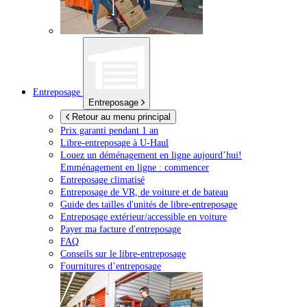
Entreposage
Entreposage
Retour au menu principal
Prix garanti pendant 1 an
Libre-entreposage à
U-Haul
Louez un déménagement en ligne aujourd’hui!
Emménagement en ligne : commencer
Entreposage climatisé
Entreposage de VR, de voiture et de bateau
Guide des tailles d'unités de libre-entreposage
Entreposage extérieur/accessible en voiture
Payer ma facture d'entreposage
FAQ
Conseils sur le libre-entreposage
Fournitures d’entreposage