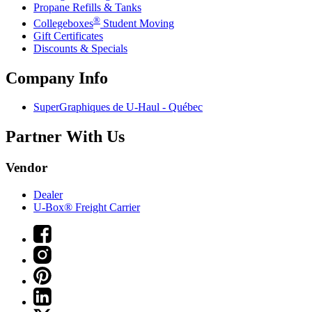
Propane Refills & Tanks
®
Collegeboxes
Student Moving
Gift Certificates
Discounts & Specials
Company Info
SuperGraphiques de
U-Haul
- Québec
Partner With Us
Vendor
Dealer
U-Box® Freight Carrier