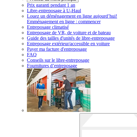
Prix garanti pendant 1 an
Libre-entreposage à
U-Haul
Louez un déménagement en ligne aujourd’hui!
Emménagement en ligne : commencer
Entreposage climatisé
Entreposage de VR, de voiture et de bateau
Guide des tailles d'unités de libre-entreposage
Entreposage extérieur/accessible en voiture
Payer ma facture d'entreposage
FAQ
Conseils sur le libre-entreposage
Fournitures d’entreposage