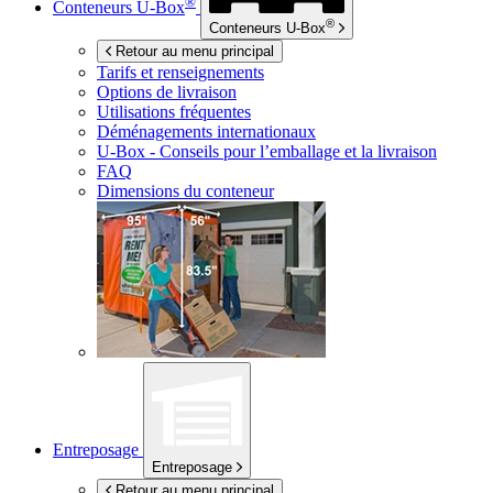
®
Conteneurs
U-Box
®
Conteneurs
U-Box
Retour au menu principal
Tarifs et renseignements
Options de livraison
Utilisations fréquentes
Déménagements internationaux
U-Box -
Conseils pour l’emballage et la livraison
FAQ
Dimensions du conteneur
Entreposage
Entreposage
Retour au menu principal