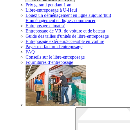
Prix garanti pendant 1 an
Libre-entreposage à
U-Haul
Louez un déménagement en ligne aujourd’hui!
Emménagement en ligne : commencer
Entreposage climatisé
Entreposage de VR, de voiture et de bateau
Guide des tailles d'unités de libre-entreposage
Entreposage extérieur/accessible en voiture
Payer ma facture d'entreposage
FAQ
Conseils sur le libre-entreposage
Fournitures d’entreposage