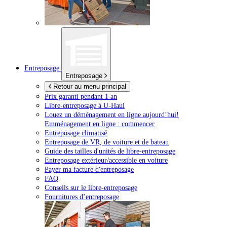
Entreposage
Entreposage
Retour au menu principal
Prix garanti pendant 1 an
Libre-entreposage à
U-Haul
Louez un déménagement en ligne aujourd’hui!
Emménagement en ligne : commencer
Entreposage climatisé
Entreposage de VR, de voiture et de bateau
Guide des tailles d'unités de libre-entreposage
Entreposage extérieur/accessible en voiture
Payer ma facture d'entreposage
FAQ
Conseils sur le libre-entreposage
Fournitures d’entreposage