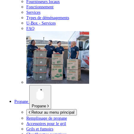
Fournisseurs locaux
Fonctionnement
Services
Types de déménagements
U-Box -
Services
FAQ
Propane
Propane
Retour au menu principal
Remplissage de propane
Accessoires pour le gril
Grils et fumoirs