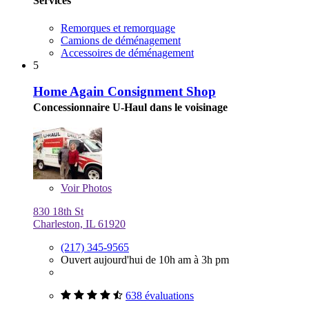
Services
Remorques et remorquage
Camions de déménagement
Accessoires de déménagement
5
Home Again Consignment Shop
Concessionnaire U-Haul dans le voisinage
Voir
Photos
830 18th St
Charleston, IL 61920
(217) 345-9565
Ouvert aujourd'hui de 10h am à 3h pm
638 évaluations