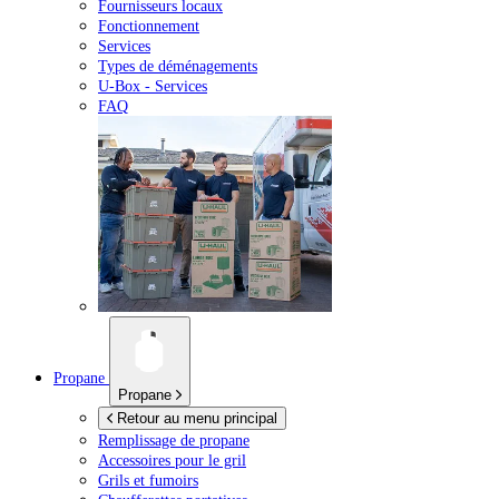
Fournisseurs locaux
Fonctionnement
Services
Types de déménagements
U-Box -
Services
FAQ
Propane
Propane
Retour au menu principal
Remplissage de propane
Accessoires pour le gril
Grils et fumoirs