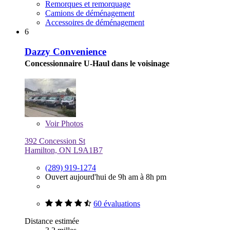
Remorques et remorquage
Camions de déménagement
Accessoires de déménagement
6
Dazzy Convenience
Concessionnaire U-Haul dans le voisinage
Voir
Photos
392 Concession St
Hamilton, ON L9A1B7
(289) 919-1274
Ouvert aujourd'hui de 9h am à 8h pm
60 évaluations
Distance estimée