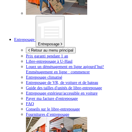
Entreposage
Entreposage
Retour au menu principal
Prix garanti pendant 1 an
Libre-entreposage à
U-Haul
Louez un déménagement en ligne aujourd’hui!
Emménagement en ligne : commencer
Entreposage climatisé
Entreposage de VR, de voiture et de bateau
Guide des tailles d'unités de libre-entreposage
Entreposage extérieur/accessible en voiture
Payer ma facture d'entreposage
FAQ
Conseils sur le libre-entreposage
Fournitures d’entreposage