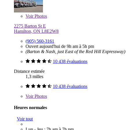
Voir
Photos
2275 Barton St E
Hamilton, ON L8E2W8
(905) 560-3161
Ouvert aujourd'hui de 9h am à 5h pm
(Barton & Nash, just East of the Red Hill Expressway)
10 438 évaluations
Distance estimée
1,3 milles
10 438 évaluations
Voir
Photos
Heures normales
Voir tout
Lun - Jeu : 7h am à 7h pm