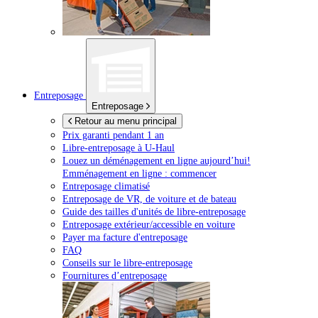
Entreposage
Entreposage
Retour au menu principal
Prix garanti pendant 1 an
Libre-entreposage à
U-Haul
Louez un déménagement en ligne aujourd’hui!
Emménagement en ligne : commencer
Entreposage climatisé
Entreposage de VR, de voiture et de bateau
Guide des tailles d'unités de libre-entreposage
Entreposage extérieur/accessible en voiture
Payer ma facture d'entreposage
FAQ
Conseils sur le libre-entreposage
Fournitures d’entreposage