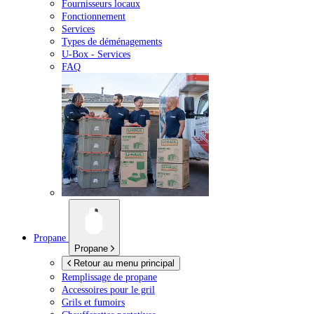
Fournisseurs locaux
Fonctionnement
Services
Types de déménagements
U-Box -
Services
FAQ
Propane
Propane
Retour au menu principal
Remplissage de propane
Accessoires pour le gril
Grils et fumoirs