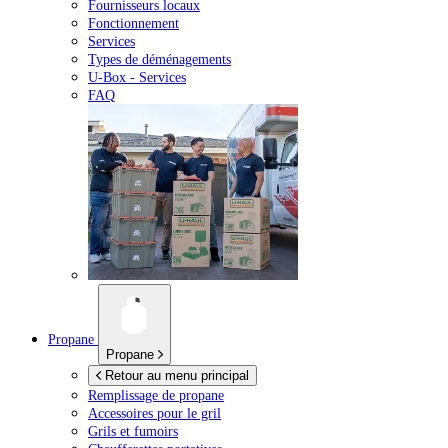
Fournisseurs locaux
Fonctionnement
Services
Types de déménagements
U-Box -
Services
FAQ
Propane
Propane
Retour au menu principal
Remplissage de propane
Accessoires pour le gril
Grils et fumoirs