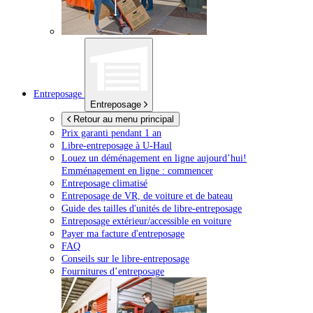
Entreposage
Entreposage
Retour au menu principal
Prix garanti pendant 1 an
Libre-entreposage à
U-Haul
Louez un déménagement en ligne aujourd’hui!
Emménagement en ligne : commencer
Entreposage climatisé
Entreposage de VR, de voiture et de bateau
Guide des tailles d'unités de libre-entreposage
Entreposage extérieur/accessible en voiture
Payer ma facture d'entreposage
FAQ
Conseils sur le libre-entreposage
Fournitures d’entreposage