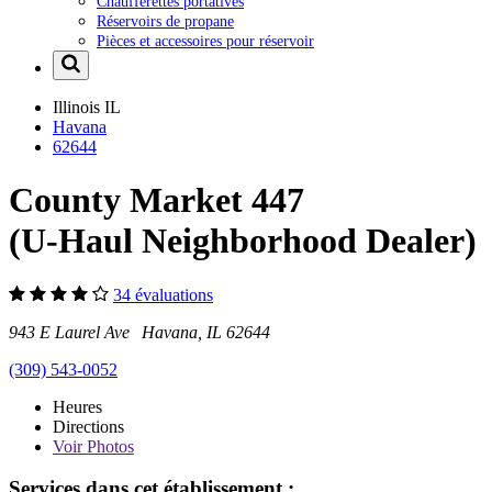
Chaufferettes portatives
Réservoirs de propane
Pièces et accessoires pour réservoir
Illinois
IL
Havana
62644
County Market 447
(U-Haul Neighborhood Dealer)
34 évaluations
943 E Laurel Ave Havana, IL 62644
(309) 543-0052
Heures
Directions
Voir
Photos
Services dans cet établissement :