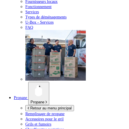
Fournisseurs locaux
Fonctionnement
Services
Types de déménagements
U-Box -
Services
FAQ
Propane
Propane
Retour au menu principal
Remplissage de propane
Accessoires pour le gril
Grils et fumoirs