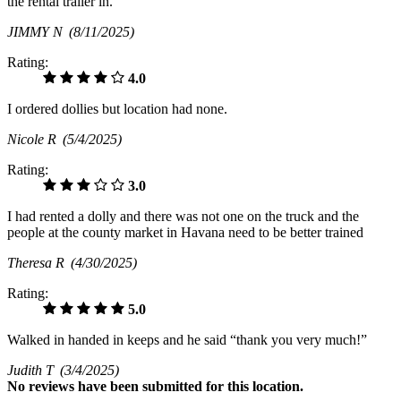
the rental trailer in.
JIMMY N
(8/11/2025)
Rating:
4.0
I ordered dollies but location had none.
Nicole R
(5/4/2025)
Rating:
3.0
I had rented a dolly and there was not one on the truck and the
people at the county market in Havana need to be better trained
Theresa R
(4/30/2025)
Rating:
5.0
Walked in handed in keeps and he said “thank you very much!”
Judith T
(3/4/2025)
No
reviews have been submitted for this location.