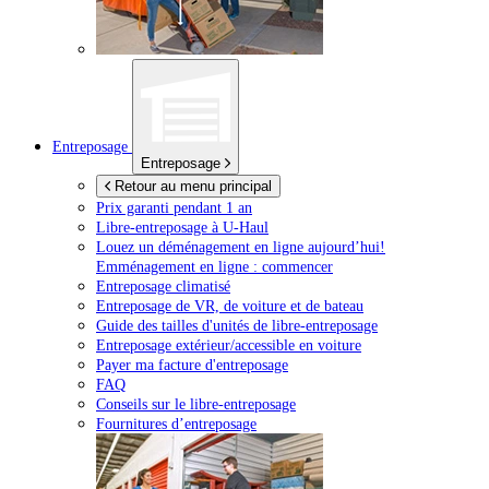
Entreposage
Entreposage
Retour au menu principal
Prix garanti pendant 1 an
Libre-entreposage à
U-Haul
Louez un déménagement en ligne aujourd’hui!
Emménagement en ligne : commencer
Entreposage climatisé
Entreposage de VR, de voiture et de bateau
Guide des tailles d'unités de libre-entreposage
Entreposage extérieur/accessible en voiture
Payer ma facture d'entreposage
FAQ
Conseils sur le libre-entreposage
Fournitures d’entreposage