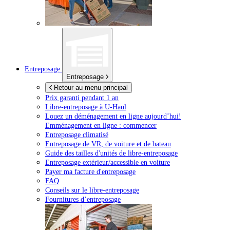
Entreposage
Entreposage
Retour au menu principal
Prix garanti pendant 1 an
Libre-entreposage à
U-Haul
Louez un déménagement en ligne aujourd’hui!
Emménagement en ligne : commencer
Entreposage climatisé
Entreposage de VR, de voiture et de bateau
Guide des tailles d'unités de libre-entreposage
Entreposage extérieur/accessible en voiture
Payer ma facture d'entreposage
FAQ
Conseils sur le libre-entreposage
Fournitures d’entreposage