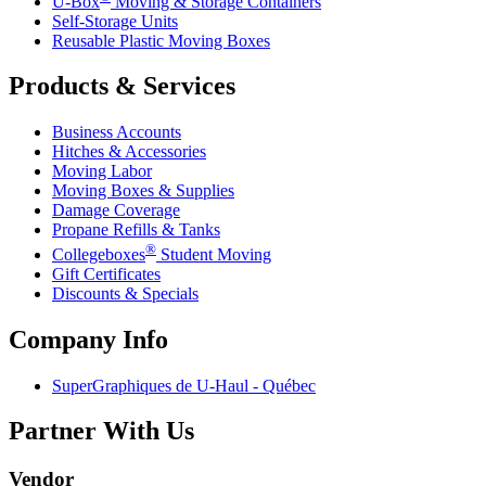
U-Box
Moving & Storage Containers
Self-Storage Units
Reusable Plastic Moving Boxes
Products & Services
Business Accounts
Hitches & Accessories
Moving Labor
Moving Boxes & Supplies
Damage Coverage
Propane Refills & Tanks
®
Collegeboxes
Student Moving
Gift Certificates
Discounts & Specials
Company Info
SuperGraphiques de
U-Haul
- Québec
Partner With Us
Vendor