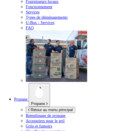
Fournisseurs locaux
Fonctionnement
Services
Types de déménagements
U-Box -
Services
FAQ
Propane
Propane
Retour au menu principal
Remplissage de propane
Accessoires pour le gril
Grils et fumoirs