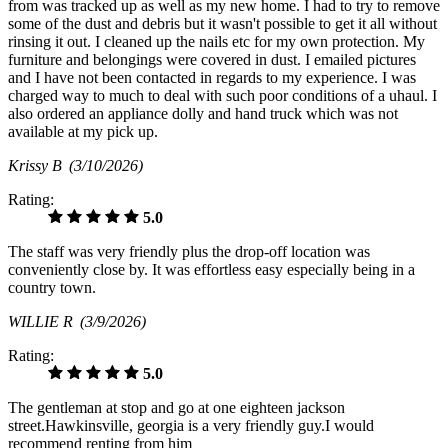
from was tracked up as well as my new home. I had to try to remove
some of the dust and debris but it wasn't possible to get it all without
rinsing it out. I cleaned up the nails etc for my own protection. My
furniture and belongings were covered in dust. I emailed pictures
and I have not been contacted in regards to my experience. I was
charged way to much to deal with such poor conditions of a uhaul. I
also ordered an appliance dolly and hand truck which was not
available at my pick up.
Krissy B
(3/10/2026)
Rating:
5.0
The staff was very friendly plus the drop-off location was
conveniently close by. It was effortless easy especially being in a
country town.
WILLIE R
(3/9/2026)
Rating:
5.0
The gentleman at stop and go at one eighteen jackson
street.Hawkinsville, georgia is a very friendly guy.I would
recommend renting from him