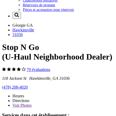
Chaufferettes portatives
Réservoirs de propane
Pièces et accessoires pour réservoir
Géorgie
GA
Hawkinsville
31036
Stop N Go
(U-Haul Neighborhood Dealer)
79 évaluations
118 Jackson St Hawkinsville, GA 31036
(478) 208-4020
Heures
Directions
Voir
Photos
Services dans cet établissement :