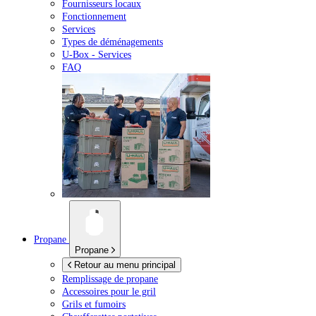
Fournisseurs locaux
Fonctionnement
Services
Types de déménagements
U-Box -
Services
FAQ
Propane
Propane
Retour au menu principal
Remplissage de propane
Accessoires pour le gril
Grils et fumoirs