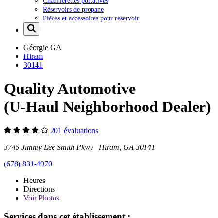
Chaufferettes portatives
Réservoirs de propane
Pièces et accessoires pour réservoir
Géorgie
GA
Hiram
30141
Quality Automotive
(U-Haul Neighborhood Dealer)
201 évaluations
3745 Jimmy Lee Smith Pkwy Hiram, GA 30141
(678) 831-4970
Heures
Directions
Voir
Photos
Services dans cet établissement :