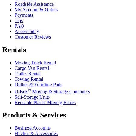
Roadside Assistance
My Account & Orders
Payments
Tips
FAQ
Accessibility
Customer Reviews
Rentals
Moving Truck Rental
Cargo Van Rental
Trailer Rental
Towing Rental
Dollies & Furniture Pads
®
U-Box
Moving & Storage Containers
Self-Storage Units
Reusable Plastic Moving Boxes
Products & Services
Business Accounts
Hitches & Accessories