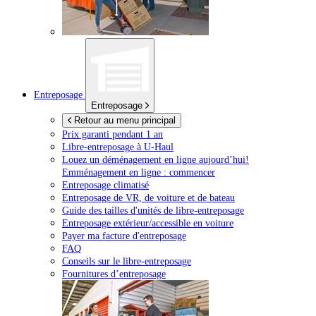
Entreposage
Entreposage
Retour au menu principal
Prix garanti pendant 1 an
Libre-entreposage à
U-Haul
Louez un déménagement en ligne aujourd’hui!
Emménagement en ligne : commencer
Entreposage climatisé
Entreposage de VR, de voiture et de bateau
Guide des tailles d'unités de libre-entreposage
Entreposage extérieur/accessible en voiture
Payer ma facture d'entreposage
FAQ
Conseils sur le libre-entreposage
Fournitures d’entreposage