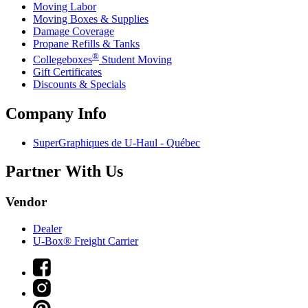
Moving Labor
Moving Boxes & Supplies
Damage Coverage
Propane Refills & Tanks
®
Collegeboxes
Student Moving
Gift Certificates
Discounts & Specials
Company Info
SuperGraphiques de
U-Haul
- Québec
Partner With Us
Vendor
Dealer
U-Box® Freight Carrier