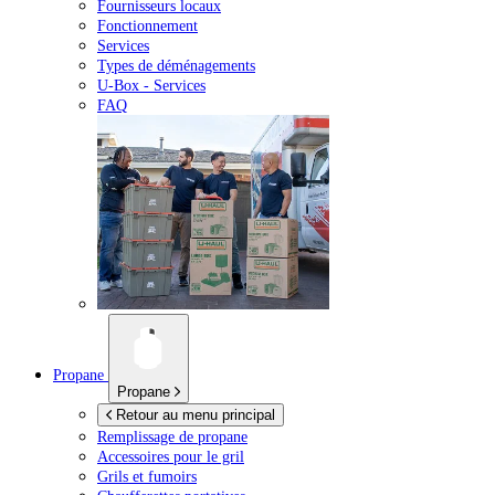
Fournisseurs locaux
Fonctionnement
Services
Types de déménagements
U-Box -
Services
FAQ
Propane
Propane
Retour au menu principal
Remplissage de propane
Accessoires pour le gril
Grils et fumoirs