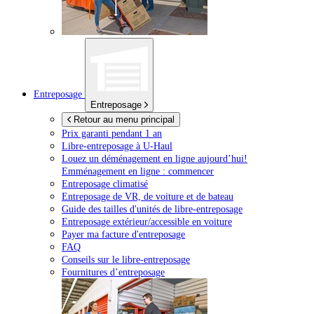
Entreposage
Entreposage
Retour au menu principal
Prix garanti pendant 1 an
Libre-entreposage à
U-Haul
Louez un déménagement en ligne aujourd’hui!
Emménagement en ligne : commencer
Entreposage climatisé
Entreposage de VR, de voiture et de bateau
Guide des tailles d'unités de libre-entreposage
Entreposage extérieur/accessible en voiture
Payer ma facture d'entreposage
FAQ
Conseils sur le libre-entreposage
Fournitures d’entreposage