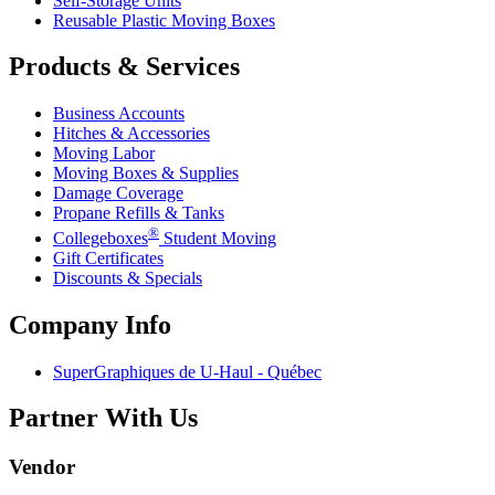
Self-Storage Units
Reusable Plastic Moving Boxes
Products & Services
Business Accounts
Hitches & Accessories
Moving Labor
Moving Boxes & Supplies
Damage Coverage
Propane Refills & Tanks
®
Collegeboxes
Student Moving
Gift Certificates
Discounts & Specials
Company Info
SuperGraphiques de
U-Haul
- Québec
Partner With Us
Vendor