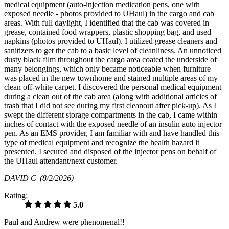
medical equipment (auto-injection medication pens, one with
exposed needle - photos provided to UHaul) in the cargo and cab
areas. With full daylight, I identified that the cab was covered in
grease, contained food wrappers, plastic shopping bag, and used
napkins (photos provided to UHaul). I utilized grease cleaners and
sanitizers to get the cab to a basic level of cleanliness. An unnoticed
dusty black film throughout the cargo area coated the underside of
many belongings, which only became noticeable when furniture
was placed in the new townhome and stained multiple areas of my
clean off-white carpet. I discovered the personal medical equipment
during a clean out of the cab area (along with additional articles of
trash that I did not see during my first cleanout after pick-up). As I
swept the different storage compartments in the cab, I came within
inches of contact with the exposed needle of an insulin auto injector
pen. As an EMS provider, I am familiar with and have handled this
type of medical equipment and recognize the health hazard it
presented. I secured and disposed of the injector pens on behalf of
the UHaul attendant/next customer.
DAVID C
(8/2/2026)
Rating:
5.0
Paul and Andrew were phenomenal!!