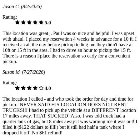
Jason C
(8/2/2026)
Rating:
5.0
This location was great ,. Paul was so nice and helpful. I was upset
with uhaul. I placed my reservation 4 weeks in advance for a 10 ft. I
received a call the day before pickup telling me they didn't have a
10ft or 15 ft in the area. I had to drive an hour to pickup the 15 ft.
There is a reason I place the reservation so early for a convenient
pickup.
Susan M
(7/27/2026)
Rating:
4.0
The location I called - and who took the order for day and time for
pickup...NEVER SAID HIS LOCATION DOES NOT RENT
TRUCKS!!! I had to pick up the vehicle at a DIFFERENT location
17 miles away. THAT SUCKED! Also, I was told truck had a
quarter tank of gas, but 8 miles away it was warning me it was out! I
filled it ($122 dollars to fill!) but it still had half a tank where I
dropped it off. No $61 refund!