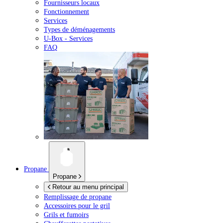
Fournisseurs locaux
Fonctionnement
Services
Types de déménagements
U-Box -
Services
FAQ
Propane
Propane
Retour au menu principal
Remplissage de propane
Accessoires pour le gril
Grils et fumoirs