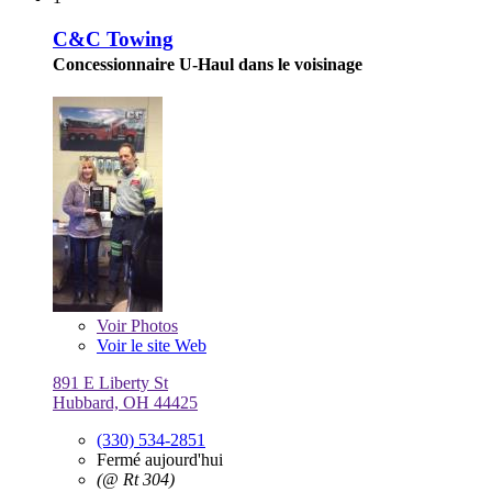
C&C Towing
Concessionnaire U-Haul dans le voisinage
Voir
Photos
Voir le site Web
891 E Liberty St
Hubbard, OH 44425
(330) 534-2851
Fermé aujourd'hui
(@ Rt 304)