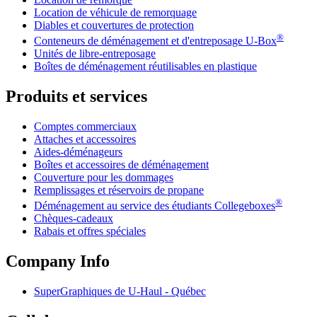
Location de véhicule de remorquage
Diables et couvertures de protection
®
Conteneurs de déménagement et d'entreposage
U-Box
Unités de libre-entreposage
Boîtes de déménagement réutilisables en plastique
Produits et services
Comptes commerciaux
Attaches et accessoires
Aides-déménageurs
Boîtes et accessoires de déménagement
Couverture pour les dommages
Remplissages et réservoirs de propane
®
Déménagement au service des étudiants Collegeboxes
Chèques-cadeaux
Rabais et offres spéciales
Company Info
SuperGraphiques de
U-Haul
- Québec