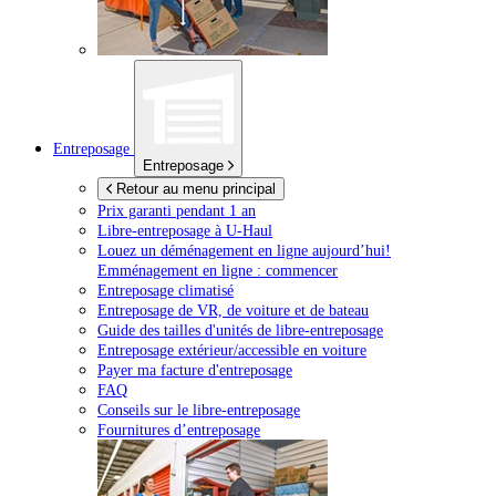
Entreposage
Entreposage
Retour au menu principal
Prix garanti pendant 1 an
Libre-entreposage à
U-Haul
Louez un déménagement en ligne aujourd’hui!
Emménagement en ligne : commencer
Entreposage climatisé
Entreposage de VR, de voiture et de bateau
Guide des tailles d'unités de libre-entreposage
Entreposage extérieur/accessible en voiture
Payer ma facture d'entreposage
FAQ
Conseils sur le libre-entreposage
Fournitures d’entreposage