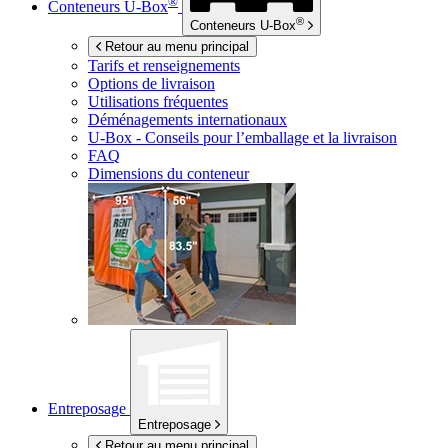
®
Conteneurs
U-Box
®
Conteneurs
U-Box
Retour au menu principal
Tarifs et renseignements
Options de livraison
Utilisations fréquentes
Déménagements internationaux
U-Box -
Conseils pour l’emballage et la livraison
FAQ
Dimensions du conteneur
Entreposage
Entreposage
Retour au menu principal