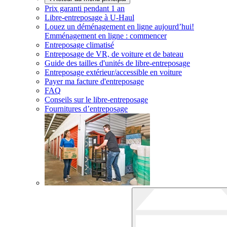
Prix garanti pendant 1 an
Libre-entreposage à
U-Haul
Louez un déménagement en ligne aujourd’hui!
Emménagement en ligne : commencer
Entreposage climatisé
Entreposage de VR, de voiture et de bateau
Guide des tailles d'unités de libre-entreposage
Entreposage extérieur/accessible en voiture
Payer ma facture d'entreposage
FAQ
Conseils sur le libre-entreposage
Fournitures d’entreposage