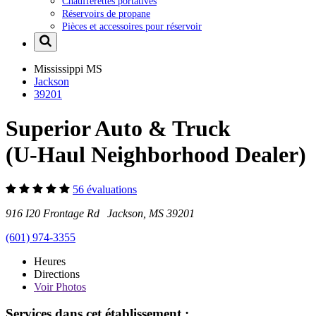
Chaufferettes portatives
Réservoirs de propane
Pièces et accessoires pour réservoir
Mississippi
MS
Jackson
39201
Superior Auto & Truck
(U-Haul Neighborhood Dealer)
56 évaluations
916 I20 Frontage Rd Jackson, MS 39201
(601) 974-3355
Heures
Directions
Voir
Photos
Services dans cet établissement :