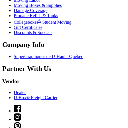
Moving Labor
Moving Boxes & Supplies
Damage Coverage
Propane Refills & Tanks
®
Collegeboxes
Student Moving
Gift Certificates
Discounts & Specials
Company Info
SuperGraphiques de
U-Haul
- Québec
Partner With Us
Vendor
Dealer
U-Box® Freight Carrier