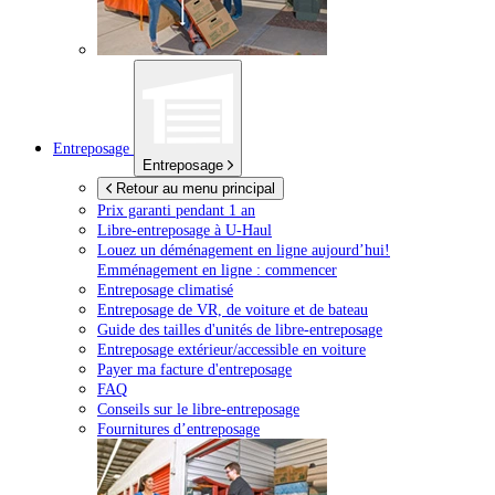
Entreposage
Entreposage
Retour au menu principal
Prix garanti pendant 1 an
Libre-entreposage à
U-Haul
Louez un déménagement en ligne aujourd’hui!
Emménagement en ligne : commencer
Entreposage climatisé
Entreposage de VR, de voiture et de bateau
Guide des tailles d'unités de libre-entreposage
Entreposage extérieur/accessible en voiture
Payer ma facture d'entreposage
FAQ
Conseils sur le libre-entreposage
Fournitures d’entreposage