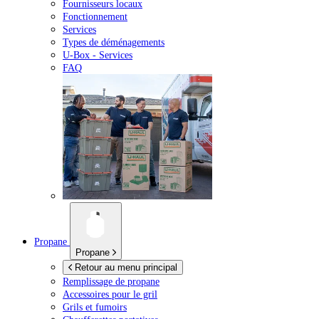
Fournisseurs locaux
Fonctionnement
Services
Types de déménagements
U-Box -
Services
FAQ
Propane
Propane
Retour au menu principal
Remplissage de propane
Accessoires pour le gril
Grils et fumoirs