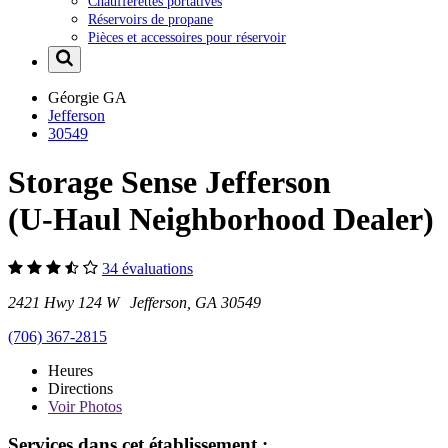
Chaufferettes portatives
Réservoirs de propane
Pièces et accessoires pour réservoir
Géorgie
GA
Jefferson
30549
Storage Sense Jefferson
(U-Haul Neighborhood Dealer)
34 évaluations
2421 Hwy 124 W Jefferson, GA 30549
(706) 367-2815
Heures
Directions
Voir
Photos
Services dans cet établissement :