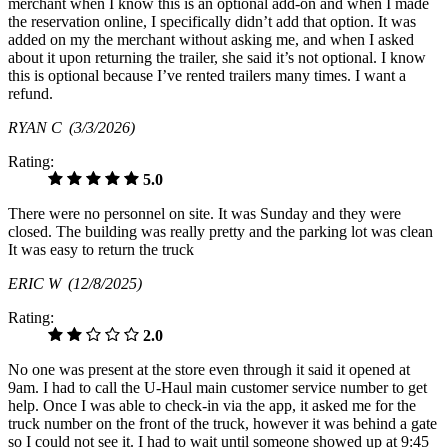
merchant when I know this is an optional add-on and when I made
the reservation online, I specifically didn’t add that option. It was
added on my the merchant without asking me, and when I asked
about it upon returning the trailer, she said it’s not optional. I know
this is optional because I’ve rented trailers many times. I want a
refund.
RYAN C
(3/3/2026)
Rating:
5.0
There were no personnel on site. It was Sunday and they were
closed. The building was really pretty and the parking lot was clean
It was easy to return the truck
ERIC W
(12/8/2025)
Rating:
2.0
No one was present at the store even through it said it opened at
9am. I had to call the U-Haul main customer service number to get
help. Once I was able to check-in via the app, it asked me for the
truck number on the front of the truck, however it was behind a gate
so I could not see it. I had to wait until someone showed up at 9:45