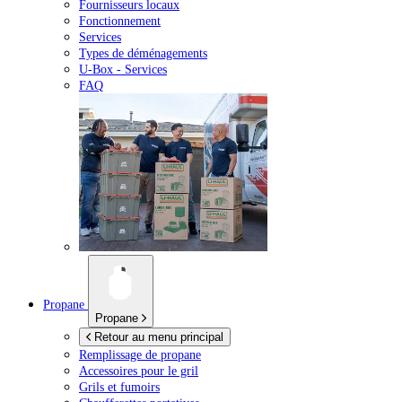
Fournisseurs locaux
Fonctionnement
Services
Types de déménagements
U-Box -
Services
FAQ
Propane
Propane
Retour au menu principal
Remplissage de propane
Accessoires pour le gril
Grils et fumoirs