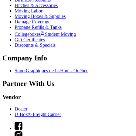
Hitches & Accessories
Moving Labor
Moving Boxes & Supplies
Damage Coverage
Propane Refills & Tanks
®
Collegeboxes
Student Moving
Gift Certificates
Discounts & Specials
Company Info
SuperGraphiques de
U-Haul
- Québec
Partner With Us
Vendor
Dealer
U-Box® Freight Carrier