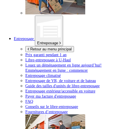
Entreposage
Entreposage
Retour au menu principal
Prix garanti pendant 1 an
Libre-entreposage à
U-Haul
Louez un déménagement en ligne aujourd’hui!
Emménagement en ligne : commencer
Entreposage climatisé
Entreposage de VR, de voiture et de bateau
Guide des tailles d'unités de libre-entreposage
Entreposage extérieur/accessible en voiture
Payer ma facture d'entreposage
FAQ
Conseils sur le libre-entreposage
Fournitures d’entreposage