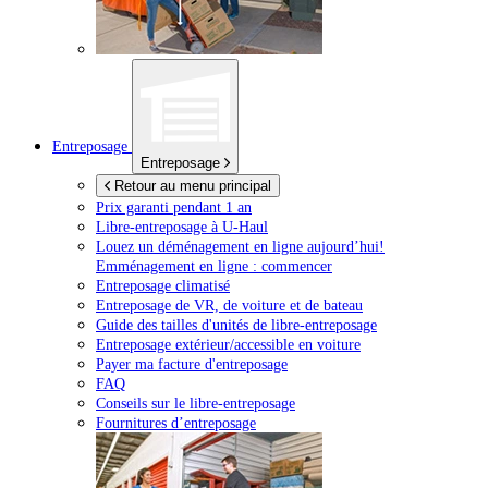
Entreposage
Entreposage
Retour au menu principal
Prix garanti pendant 1 an
Libre-entreposage à
U-Haul
Louez un déménagement en ligne aujourd’hui!
Emménagement en ligne : commencer
Entreposage climatisé
Entreposage de VR, de voiture et de bateau
Guide des tailles d'unités de libre-entreposage
Entreposage extérieur/accessible en voiture
Payer ma facture d'entreposage
FAQ
Conseils sur le libre-entreposage
Fournitures d’entreposage