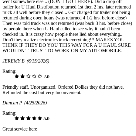
went somewhere else... (DON'T GO THERE). Did a drop off
trailer for U Haul Distribution returned 1st then 2 hrs. later returned
truck all well before they closed... Got charged for trailer not being
returned during open hours (was returned 4 1/2 hrs. before close)
Then was told truck was not returned (was back 3 hrs. before close)
by people there when U Haul called to see why it hadn't been
checked in. It is crazy how people there lied about everything...
Don't they realize electronics track everything!!! MAKES YOU
THINK IF THEY DO YOU THIS WAY FOR A U HAUL SURE
WOULDN'T TRUST TO WORK ON MY AUTOMOBILE.
JEREMY B
(6/15/2026)
Rating:
2.0
Friendly staff. Unorganized. Ordered Dollies they did not have.
Refunded the cost but very Inconvenient.
Duncan P
(4/25/2026)
Rating:
5.0
Great service here