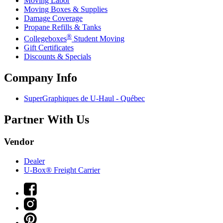
Moving Labor
Moving Boxes & Supplies
Damage Coverage
Propane Refills & Tanks
®
Collegeboxes
Student Moving
Gift Certificates
Discounts & Specials
Company Info
SuperGraphiques de
U-Haul
- Québec
Partner With Us
Vendor
Dealer
U-Box® Freight Carrier