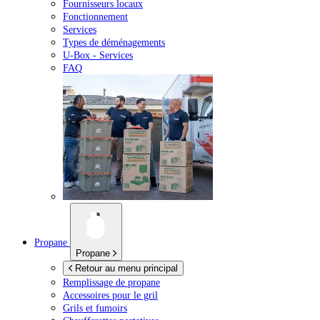
Fournisseurs locaux
Fonctionnement
Services
Types de déménagements
U-Box -
Services
FAQ
Propane
Propane
Retour au menu principal
Remplissage de propane
Accessoires pour le gril
Grils et fumoirs