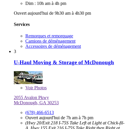
Dim : 10h am à 4h pm
Ouvert aujourd'hui de 9h30 am à 4h30 pm
Services
Remorques et remorquage
Camions de déménagement
Accessoires de déménagement
3
U-Haul Moving & Storage of McDonough
Voir
Photos
2055 Avalon Pkwy
McDonough, GA 30253
(678) 466-6513
Ouvert aujourd'hui de 7h am à 7h pm
(Hwy 20/Exit 218 I-75S Take Left at Light at Chick-fil-
A, Hwy 155 Exit 216 I-75S Take Right then Right at