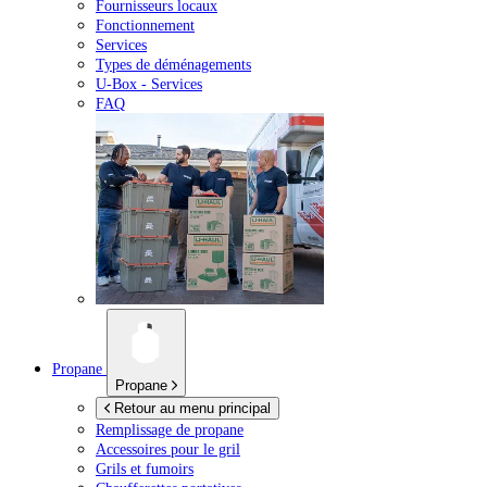
Fournisseurs locaux
Fonctionnement
Services
Types de déménagements
U-Box -
Services
FAQ
Propane
Propane
Retour au menu principal
Remplissage de propane
Accessoires pour le gril
Grils et fumoirs