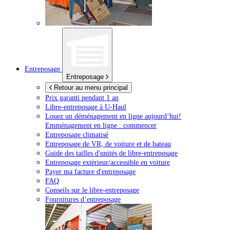
Entreposage
Entreposage
Retour au menu principal
Prix garanti pendant 1 an
Libre-entreposage à
U-Haul
Louez un déménagement en ligne aujourd’hui!
Emménagement en ligne : commencer
Entreposage climatisé
Entreposage de VR, de voiture et de bateau
Guide des tailles d'unités de libre-entreposage
Entreposage extérieur/accessible en voiture
Payer ma facture d'entreposage
FAQ
Conseils sur le libre-entreposage
Fournitures d’entreposage