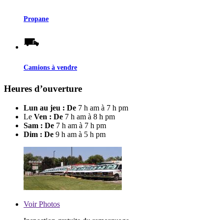
Propane
Camions à vendre
Heures d’ouverture
Lun au jeu : De
7 h am à 7 h pm
Le
Ven : De
7 h am à 8 h pm
Sam : De
7 h am à 7 h pm
Dim : De
9 h am à 5 h pm
Voir
Photos