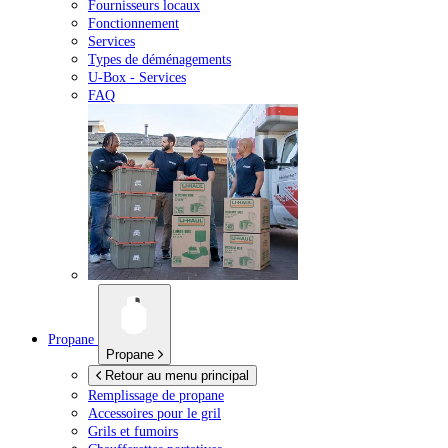
Fournisseurs locaux
Fonctionnement
Services
Types de déménagements
U-Box -
Services
FAQ
Propane
Propane
Retour au menu principal
Remplissage de propane
Accessoires pour le gril
Grils et fumoirs