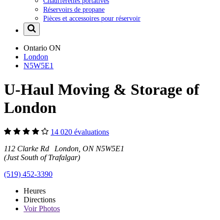
Chaufferettes portatives
Réservoirs de propane
Pièces et accessoires pour réservoir
Ontario
ON
London
N5W5E1
U-Haul Moving & Storage of
London
14 020 évaluations
112 Clarke Rd London, ON N5W5E1
(Just South of Trafalgar)
(519) 452-3390
Heures
Directions
Voir
Photos