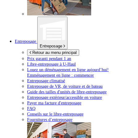
Entreposage
Entreposage
Retour au menu principal
Prix garanti pendant 1 an
Libre-entreposage à
U-Haul
Louez un déménagement en ligne aujourd’hui!
Emménagement en ligne : commencer
Entreposage climatisé
Entreposage de VR, de voiture et de bateau
Guide des tailles d'unités de libre-entreposage
Entreposage extérieur/accessible en voiture
Payer ma facture d'entreposage
FAQ
Conseils sur le libre-entreposage
Fournitures d’entreposage