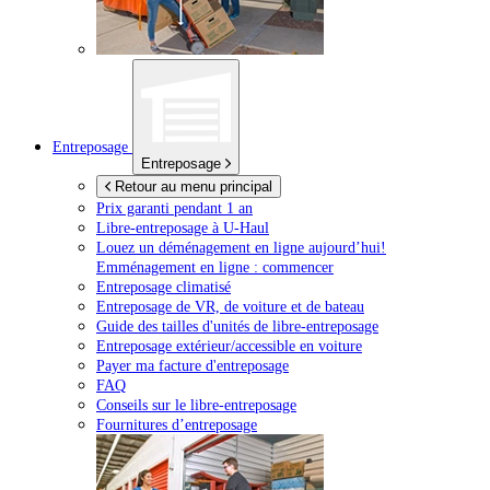
Entreposage
Entreposage
Retour au menu principal
Prix garanti pendant 1 an
Libre-entreposage à
U-Haul
Louez un déménagement en ligne aujourd’hui!
Emménagement en ligne : commencer
Entreposage climatisé
Entreposage de VR, de voiture et de bateau
Guide des tailles d'unités de libre-entreposage
Entreposage extérieur/accessible en voiture
Payer ma facture d'entreposage
FAQ
Conseils sur le libre-entreposage
Fournitures d’entreposage