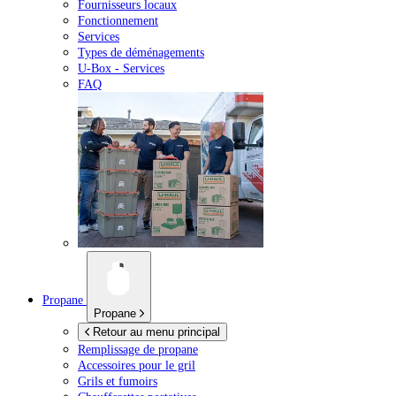
Fournisseurs locaux
Fonctionnement
Services
Types de déménagements
U-Box -
Services
FAQ
Propane
Propane
Retour au menu principal
Remplissage de propane
Accessoires pour le gril
Grils et fumoirs