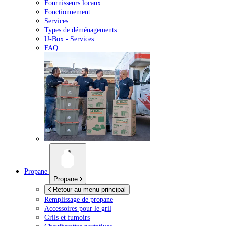
Fournisseurs locaux
Fonctionnement
Services
Types de déménagements
U-Box -
Services
FAQ
Propane
Propane
Retour au menu principal
Remplissage de propane
Accessoires pour le gril
Grils et fumoirs