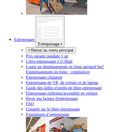
Entreposage
Entreposage
Retour au menu principal
Prix garanti pendant 1 an
Libre-entreposage à
U-Haul
Louez un déménagement en ligne aujourd’hui!
Emménagement en ligne : commencer
Entreposage climatisé
Entreposage de VR, de voiture et de bateau
Guide des tailles d'unités de libre-entreposage
Entreposage extérieur/accessible en voiture
Payer ma facture d'entreposage
FAQ
Conseils sur le libre-entreposage
Fournitures d’entreposage