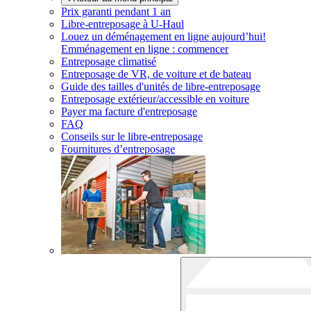
Prix garanti pendant 1 an
Libre-entreposage à
U-Haul
Louez un déménagement en ligne aujourd’hui!
Emménagement en ligne : commencer
Entreposage climatisé
Entreposage de VR, de voiture et de bateau
Guide des tailles d'unités de libre-entreposage
Entreposage extérieur/accessible en voiture
Payer ma facture d'entreposage
FAQ
Conseils sur le libre-entreposage
Fournitures d’entreposage