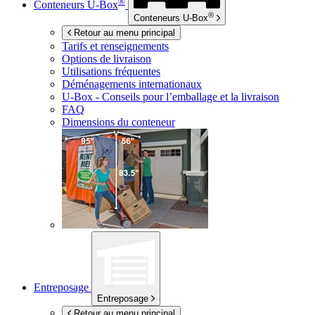
®
Conteneurs
U-Box
®
Conteneurs
U-Box
Retour au menu principal
Tarifs et renseignements
Options de livraison
Utilisations fréquentes
Déménagements internationaux
U-Box -
Conseils pour l’emballage et la livraison
FAQ
Dimensions du conteneur
Entreposage
Entreposage
Retour au menu principal