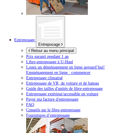
Entreposage
Entreposage
Retour au menu principal
Prix garanti pendant 1 an
Libre-entreposage à
U-Haul
Louez un déménagement en ligne aujourd’hui!
Emménagement en ligne : commencer
Entreposage climatisé
Entreposage de VR, de voiture et de bateau
Guide des tailles d'unités de libre-entreposage
Entreposage extérieur/accessible en voiture
Payer ma facture d'entreposage
FAQ
Conseils sur le libre-entreposage
Fournitures d’entreposage