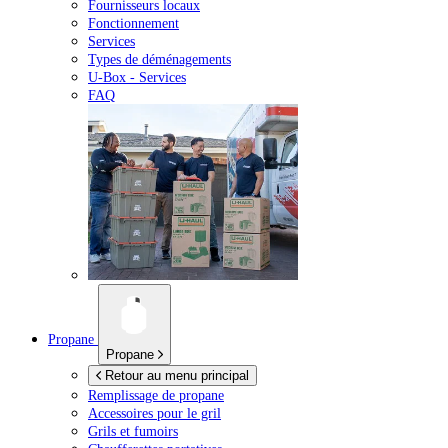
Fournisseurs locaux
Fonctionnement
Services
Types de déménagements
U-Box -
Services
FAQ
Propane
Propane
Retour au menu principal
Remplissage de propane
Accessoires pour le gril
Grils et fumoirs