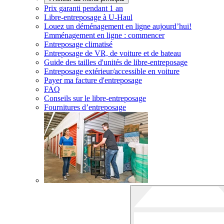
Prix garanti pendant 1 an
Libre-entreposage à
U-Haul
Louez un déménagement en ligne aujourd’hui!
Emménagement en ligne : commencer
Entreposage climatisé
Entreposage de VR, de voiture et de bateau
Guide des tailles d'unités de libre-entreposage
Entreposage extérieur/accessible en voiture
Payer ma facture d'entreposage
FAQ
Conseils sur le libre-entreposage
Fournitures d’entreposage