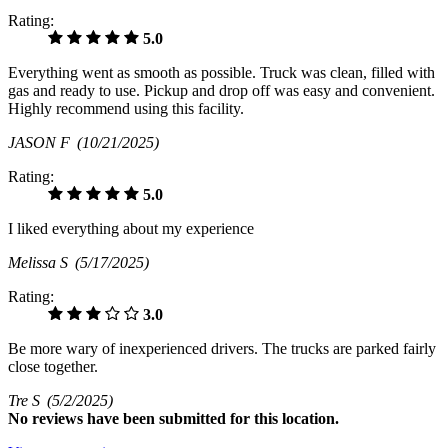
Rating:
5.0
Everything went as smooth as possible. Truck was clean, filled with
gas and ready to use. Pickup and drop off was easy and convenient.
Highly recommend using this facility.
JASON F
(10/21/2025)
Rating:
5.0
I liked everything about my experience
Melissa S
(5/17/2025)
Rating:
3.0
Be more wary of inexperienced drivers. The trucks are parked fairly
close together.
Tre S
(5/2/2025)
No
reviews have been submitted for this location.