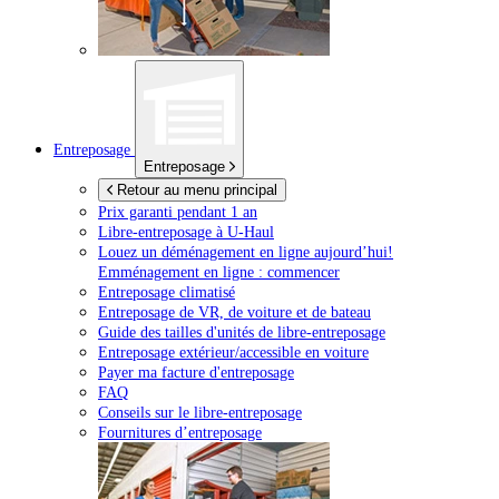
Entreposage
Entreposage
Retour au menu principal
Prix garanti pendant 1 an
Libre-entreposage à
U-Haul
Louez un déménagement en ligne aujourd’hui!
Emménagement en ligne : commencer
Entreposage climatisé
Entreposage de VR, de voiture et de bateau
Guide des tailles d'unités de libre-entreposage
Entreposage extérieur/accessible en voiture
Payer ma facture d'entreposage
FAQ
Conseils sur le libre-entreposage
Fournitures d’entreposage