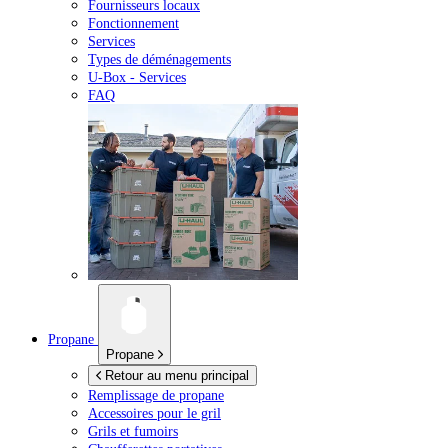
Fournisseurs locaux
Fonctionnement
Services
Types de déménagements
U-Box -
Services
FAQ
Propane
Propane
Retour au menu principal
Remplissage de propane
Accessoires pour le gril
Grils et fumoirs