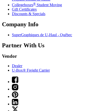
®
Collegeboxes
Student Moving
Gift Certificates
Discounts & Specials
Company Info
SuperGraphiques de
U-Haul
- Québec
Partner With Us
Vendor
Dealer
U-Box® Freight Carrier