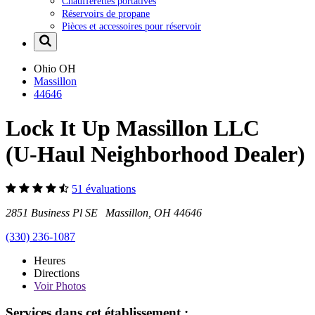
Chaufferettes portatives
Réservoirs de propane
Pièces et accessoires pour réservoir
Ohio
OH
Massillon
44646
Lock It Up Massillon LLC
(U-Haul Neighborhood Dealer)
51 évaluations
2851 Business Pl SE Massillon, OH 44646
(330) 236-1087
Heures
Directions
Voir
Photos
Services dans cet établissement :