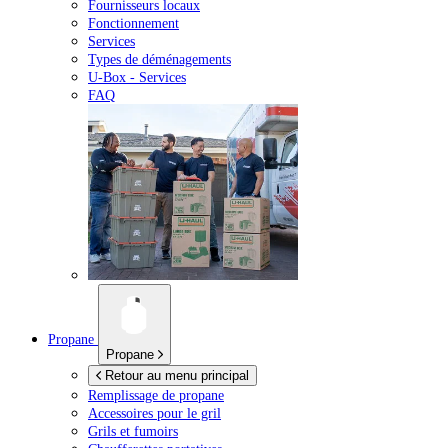
Fournisseurs locaux
Fonctionnement
Services
Types de déménagements
U-Box -
Services
FAQ
Propane
Propane
Retour au menu principal
Remplissage de propane
Accessoires pour le gril
Grils et fumoirs