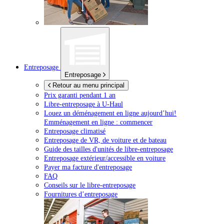
Entreposage
Entreposage
Retour au menu principal
Prix garanti pendant 1 an
Libre-entreposage à
U-Haul
Louez un déménagement en ligne aujourd’hui!
Emménagement en ligne : commencer
Entreposage climatisé
Entreposage de VR, de voiture et de bateau
Guide des tailles d'unités de libre-entreposage
Entreposage extérieur/accessible en voiture
Payer ma facture d'entreposage
FAQ
Conseils sur le libre-entreposage
Fournitures d’entreposage