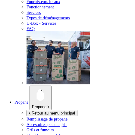
Fournisseurs locaux
Fonctionnement
Services
Types de déménagements
U-Box -
Services
FAQ
Propane
Propane
Retour au menu principal
Remplissage de propane
Accessoires pour le gril
Grils et fumoirs