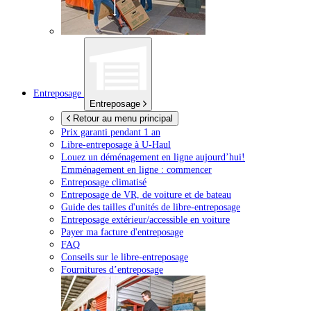
Entreposage
Entreposage
Retour au menu principal
Prix garanti pendant 1 an
Libre-entreposage à
U-Haul
Louez un déménagement en ligne aujourd’hui!
Emménagement en ligne : commencer
Entreposage climatisé
Entreposage de VR, de voiture et de bateau
Guide des tailles d'unités de libre-entreposage
Entreposage extérieur/accessible en voiture
Payer ma facture d'entreposage
FAQ
Conseils sur le libre-entreposage
Fournitures d’entreposage