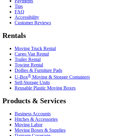
Payments
Tips
FAQ
Accessibility
Customer Reviews
Rentals
Moving Truck Rental
Cargo Van Rental
Trailer Rental
Towing Rental
Dollies & Furniture Pads
®
U-Box
Moving & Storage Containers
Self-Storage Units
Reusable Plastic Moving Boxes
Products & Services
Business Accounts
Hitches & Accessories
Moving Labor
Moving Boxes & Supplies
Damage Coverage