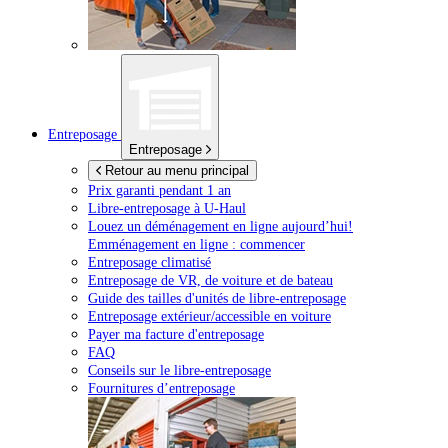
Entreposage
Entreposage
Retour au menu principal
Prix garanti pendant 1 an
Libre-entreposage à
U-Haul
Louez un déménagement en ligne aujourd’hui!
Emménagement en ligne : commencer
Entreposage climatisé
Entreposage de VR, de voiture et de bateau
Guide des tailles d'unités de libre-entreposage
Entreposage extérieur/accessible en voiture
Payer ma facture d'entreposage
FAQ
Conseils sur le libre-entreposage
Fournitures d’entreposage