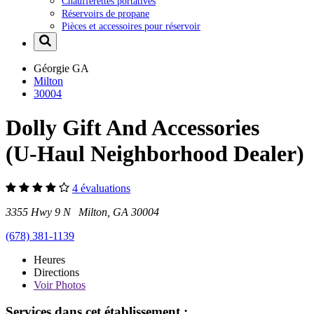
Chaufferettes portatives
Réservoirs de propane
Pièces et accessoires pour réservoir
Géorgie
GA
Milton
30004
Dolly Gift And Accessories
(U-Haul Neighborhood Dealer)
4 évaluations
3355 Hwy 9 N Milton, GA 30004
(678) 381-1139
Heures
Directions
Voir
Photos
Services dans cet établissement :