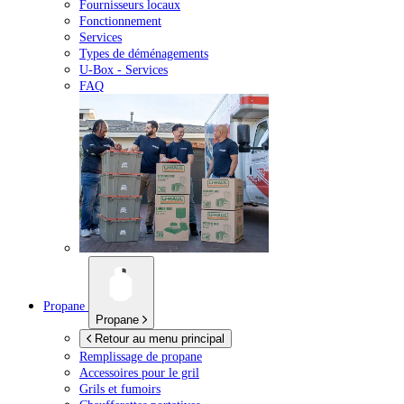
Fournisseurs locaux
Fonctionnement
Services
Types de déménagements
U-Box -
Services
FAQ
Propane
Propane
Retour au menu principal
Remplissage de propane
Accessoires pour le gril
Grils et fumoirs