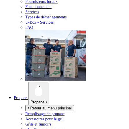
Fournisseurs locaux
Fonctionnement
Services
Types de déménagements
U-Box -
Services
FAQ
Propane
Propane
Retour au menu principal
Remplissage de propane
Accessoires pour le gril
Grils et fumoirs