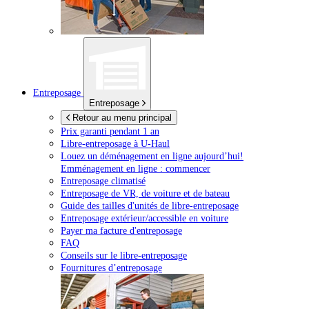
Entreposage
Entreposage
Retour au menu principal
Prix garanti pendant 1 an
Libre-entreposage à
U-Haul
Louez un déménagement en ligne aujourd’hui!
Emménagement en ligne : commencer
Entreposage climatisé
Entreposage de VR, de voiture et de bateau
Guide des tailles d'unités de libre-entreposage
Entreposage extérieur/accessible en voiture
Payer ma facture d'entreposage
FAQ
Conseils sur le libre-entreposage
Fournitures d’entreposage