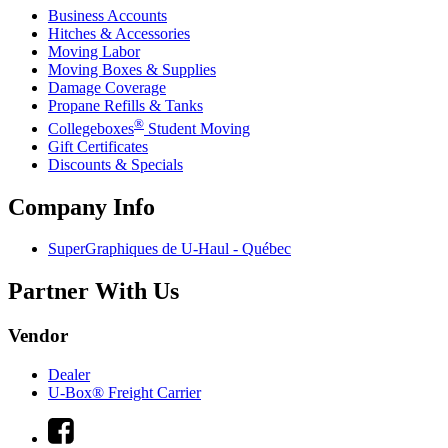
Business Accounts
Hitches & Accessories
Moving Labor
Moving Boxes & Supplies
Damage Coverage
Propane Refills & Tanks
®
Collegeboxes
Student Moving
Gift Certificates
Discounts & Specials
Company Info
SuperGraphiques de
U-Haul
- Québec
Partner With Us
Vendor
Dealer
U-Box® Freight Carrier