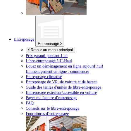
Entreposage
Entreposage
Retour au menu principal
Prix garanti pendant 1 an
Libre-entreposage à
U-Haul
Louez un déménagement en ligne aujourd’hui!
Emménagement en ligne : commencer
Entreposage climatisé
Entreposage de VR, de voiture et de bateau
Guide des tailles d'unités de libre-entreposage
Entreposage extérieur/accessible en voiture
Payer ma facture d'entreposage
FAQ
Conseils sur le libre-entreposage
Fournitures d’entreposage