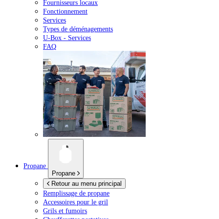
Fournisseurs locaux
Fonctionnement
Services
Types de déménagements
U-Box -
Services
FAQ
Propane
Propane
Retour au menu principal
Remplissage de propane
Accessoires pour le gril
Grils et fumoirs