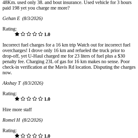
48Km. used only 38. and bout insurance. Used vehicle for 3 hours
paid 198 yet you charge me more?
Gehan E
(8/3/2026)
Rating:
1.0
Incorrect fuel charges for a 16 km trip Watch out for incorrect fuel
overcharges! I drove only 16 km and refueled the truck prior to
drop-off, yet U-Haul charged me for 23 liters of fuel plus a $30
penalty fee. Charging 23L of gas for 16 km makes no sense. Poor
check-in verification at the Mavis Rd location. Disputing the charges
now.
Akshay T
(8/3/2026)
Rating:
1.0
Hire more staff
Romel H
(8/2/2026)
Rating:
1.0