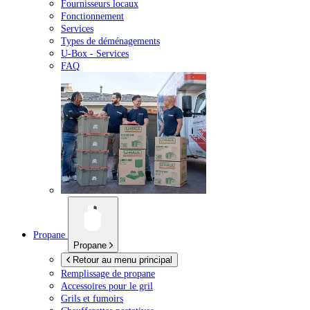
Fournisseurs locaux
Fonctionnement
Services
Types de déménagements
U-Box -
Services
FAQ
Propane
Propane
Retour au menu principal
Remplissage de propane
Accessoires pour le gril
Grils et fumoirs