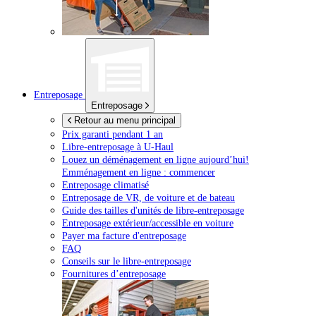
Entreposage
Entreposage
Retour au menu principal
Prix garanti pendant 1 an
Libre-entreposage à
U-Haul
Louez un déménagement en ligne aujourd’hui!
Emménagement en ligne : commencer
Entreposage climatisé
Entreposage de VR, de voiture et de bateau
Guide des tailles d'unités de libre-entreposage
Entreposage extérieur/accessible en voiture
Payer ma facture d'entreposage
FAQ
Conseils sur le libre-entreposage
Fournitures d’entreposage