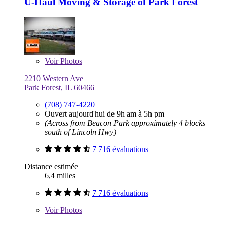
U-Haul Moving & Storage of Park Forest
Voir
Photos
2210 Western Ave
Park Forest, IL 60466
(708) 747-4220
Ouvert aujourd'hui de 9h am à 5h pm
(Across from Beacon Park approximately 4 blocks
south of Lincoln Hwy)
7 716 évaluations
Distance estimée
6,4 milles
7 716 évaluations
Voir
Photos