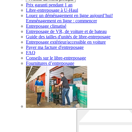
Prix garanti pendant 1 an
Libre-entreposage à
U-Haul
Louez un déménagement en ligne aujourd’hui!
Emménagement en ligne : commencer
Entreposage climatisé
Entreposage de VR, de voiture et de bateau
Guide des tailles d'unités de libre-entreposage
Entreposage extérieur/accessible en voiture
Payer ma facture d'entreposage
FAQ
Conseils sur le libre-entreposage
Fournitures d’entreposage