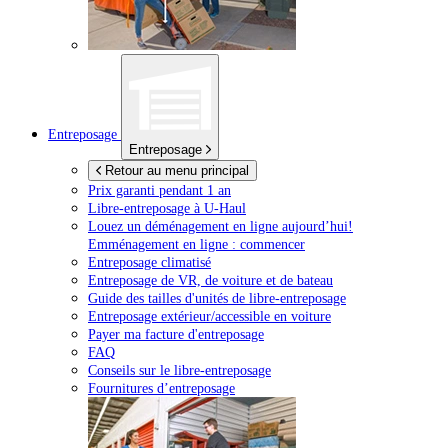
Entreposage
Entreposage
Retour au menu principal
Prix garanti pendant 1 an
Libre-entreposage à
U-Haul
Louez un déménagement en ligne aujourd’hui!
Emménagement en ligne : commencer
Entreposage climatisé
Entreposage de VR, de voiture et de bateau
Guide des tailles d'unités de libre-entreposage
Entreposage extérieur/accessible en voiture
Payer ma facture d'entreposage
FAQ
Conseils sur le libre-entreposage
Fournitures d’entreposage