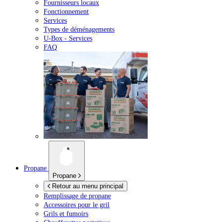
Fournisseurs locaux
Fonctionnement
Services
Types de déménagements
U-Box -
Services
FAQ
Propane
Propane
Retour au menu principal
Remplissage de propane
Accessoires pour le gril
Grils et fumoirs