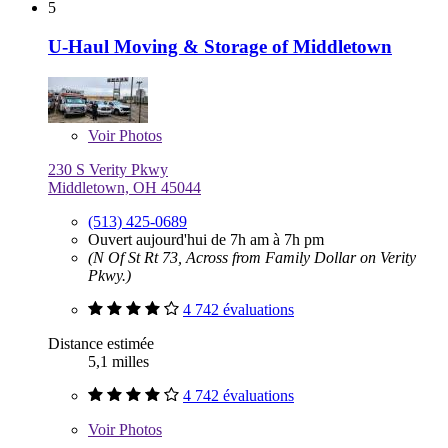
5
U-Haul Moving & Storage of Middletown
Voir
Photos
230 S Verity Pkwy
Middletown, OH 45044
(513) 425-0689
Ouvert aujourd'hui de 7h am à 7h pm
(N Of St Rt 73, Across from Family Dollar on Verity
Pkwy.)
4 742 évaluations
Distance estimée
5,1 milles
4 742 évaluations
Voir
Photos