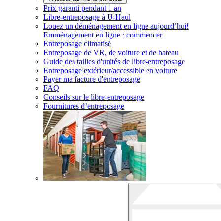
Prix garanti pendant 1 an
Libre-entreposage à
U-Haul
Louez un déménagement en ligne aujourd’hui!
Emménagement en ligne : commencer
Entreposage climatisé
Entreposage de VR, de voiture et de bateau
Guide des tailles d'unités de libre-entreposage
Entreposage extérieur/accessible en voiture
Payer ma facture d'entreposage
FAQ
Conseils sur le libre-entreposage
Fournitures d’entreposage