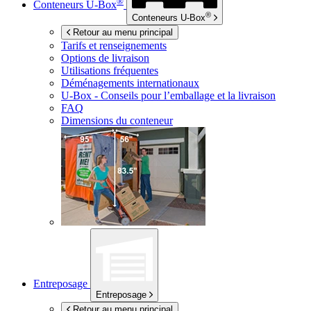
®
Conteneurs
U-Box
®
Conteneurs
U-Box
Retour au menu principal
Tarifs et renseignements
Options de livraison
Utilisations fréquentes
Déménagements internationaux
U-Box -
Conseils pour l’emballage et la livraison
FAQ
Dimensions du conteneur
Entreposage
Entreposage
Retour au menu principal