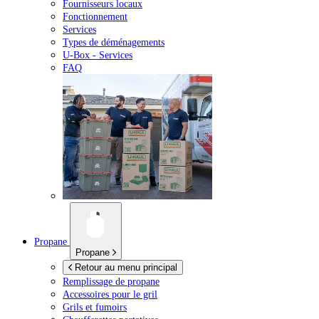
Fournisseurs locaux
Fonctionnement
Services
Types de déménagements
U-Box -
Services
FAQ
Propane
Propane
Retour au menu principal
Remplissage de propane
Accessoires pour le gril
Grils et fumoirs