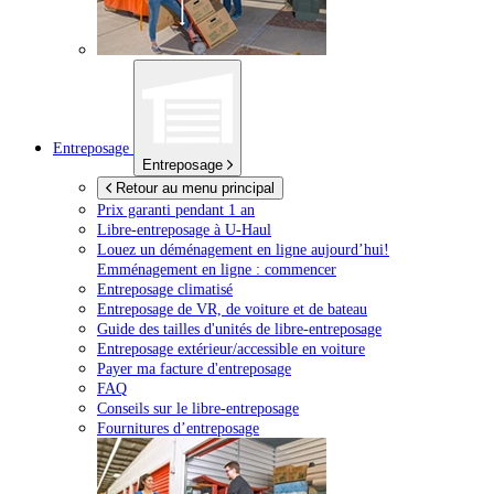
Entreposage
Entreposage
Retour au menu principal
Prix garanti pendant 1 an
Libre-entreposage à
U-Haul
Louez un déménagement en ligne aujourd’hui!
Emménagement en ligne : commencer
Entreposage climatisé
Entreposage de VR, de voiture et de bateau
Guide des tailles d'unités de libre-entreposage
Entreposage extérieur/accessible en voiture
Payer ma facture d'entreposage
FAQ
Conseils sur le libre-entreposage
Fournitures d’entreposage