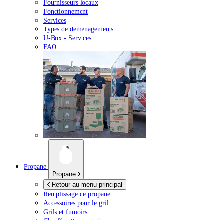
Fournisseurs locaux
Fonctionnement
Services
Types de déménagements
U-Box -
Services
FAQ
Propane
Propane
Retour au menu principal
Remplissage de propane
Accessoires pour le gril
Grils et fumoirs