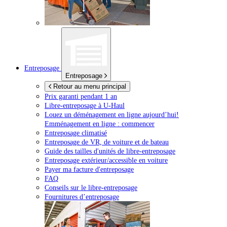
Entreposage
Entreposage
Retour au menu principal
Prix garanti pendant 1 an
Libre-entreposage à
U-Haul
Louez un déménagement en ligne aujourd’hui!
Emménagement en ligne : commencer
Entreposage climatisé
Entreposage de VR, de voiture et de bateau
Guide des tailles d'unités de libre-entreposage
Entreposage extérieur/accessible en voiture
Payer ma facture d'entreposage
FAQ
Conseils sur le libre-entreposage
Fournitures d’entreposage